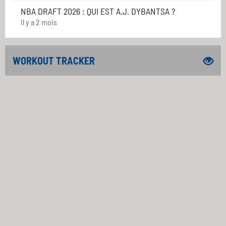
NBA DRAFT 2026 : QUI EST A.J. DYBANTSA ?
Il y a 2 mois
WORKOUT TRACKER