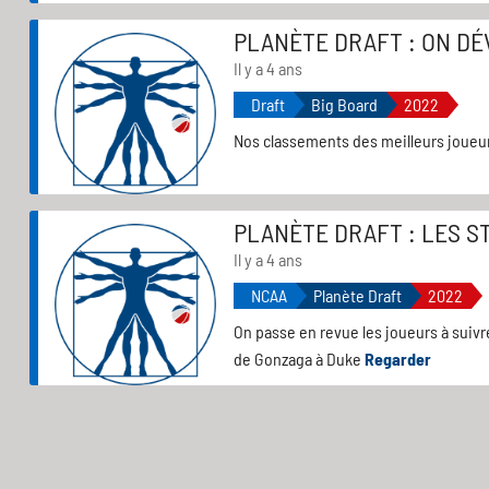
PLANÈTE DRAFT : ON DÉ
Il y a 4 ans
Draft
Big Board
2022
Nos classements des meilleurs joueur
PLANÈTE DRAFT : LES ST
Il y a 4 ans
NCAA
Planète Draft
2022
On passe en revue les joueurs à suiv
de Gonzaga à Duke
Regarder