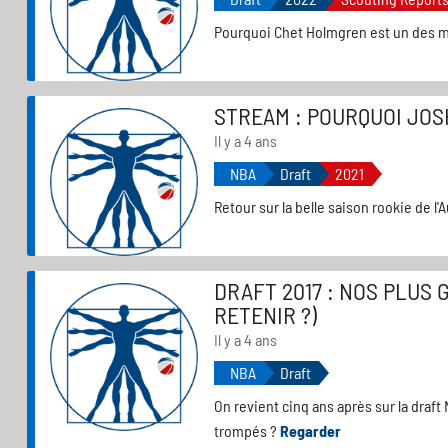
Pourquoi Chet Holmgren est un des me
STREAM : POURQUOI JOS
Il y a 4 ans
NBA
Draft
2021
Retour sur la belle saison rookie de l
DRAFT 2017 : NOS PLUS
RETENIR ?)
Il y a 4 ans
NBA
Draft
On revient cinq ans après sur la draf
trompés ?
Regarder