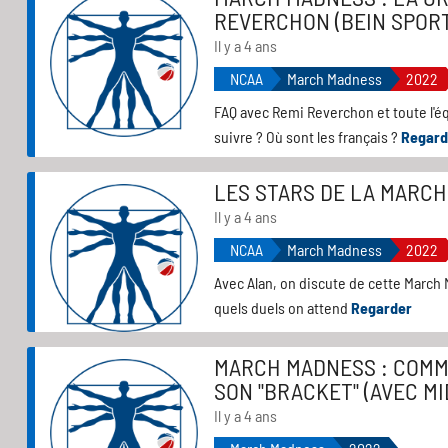
REVERCHON (BEIN SPORTS
Il y a 4 ans
NCAA
March Madness
2022
FAQ avec Remi Reverchon et toute l'éq
suivre ? Où sont les français ?
Regard
LES STARS DE LA MARCH
Il y a 4 ans
NCAA
March Madness
2022
Avec Alan, on discute de cette March 
quels duels on attend
Regarder
MARCH MADNESS : COMM
SON "BRACKET" (AVEC M
Il y a 4 ans