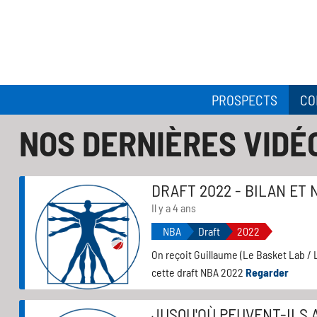
PROSPECTS
CO
NOS DERNIÈRES VIDÉ
DRAFT 2022 - BILAN ET 
Il y a 4 ans
NBA
Draft
2022
On reçoit Guillaume (Le Basket Lab / L
cette draft NBA 2022
Regarder
JUSQU'OÙ PEUVENT-ILS 