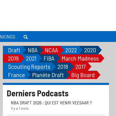
NKINGS
Draft
NBA
NCAA
2022
2020
2019
2021
FIBA
March Madness
Scouting Reports
2018
2017
France
Planète Draft
Big Board
Derniers Podcasts
NBA DRAFT 2026 : QUI EST HENRI VEESAAR ?
Il y a 1 mois