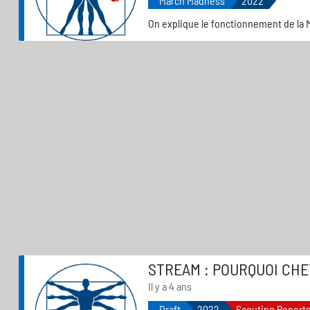
March Madness
2022
On explique le fonctionnement de la M
STREAM : POURQUOI CHE
Il y a 4 ans
Draft
2022
Scouting Report