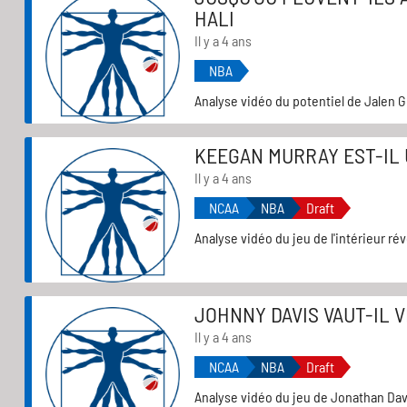
HALI
Il y a 4 ans
NBA
Analyse vidéo du potentiel de Jalen G
KEEGAN MURRAY EST-IL U
Il y a 4 ans
NCAA
NBA
Draft
Analyse vidéo du jeu de l'intérieur r
JOHNNY DAVIS VAUT-IL V
Il y a 4 ans
NCAA
NBA
Draft
Analyse vidéo du jeu de Jonathan Dav