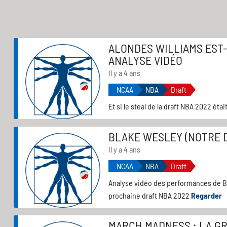
ALONDES WILLIAMS EST-I
ANALYSE VIDÉO
Il y a 4 ans
NCAA
NBA
Draft
Et si le steal de la draft NBA 2022 éta
BLAKE WESLEY (NOTRE D
Il y a 4 ans
NCAA
NBA
Draft
Analyse vidéo des performances de Bla
prochaine draft NBA 2022
Regarder
MARCH MADNESS : LA GR