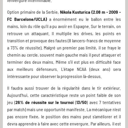
l’envergure interminable.
Option primaire de la Serbie,
Nikola Kusturica (2.08 m - 2009 -
FC Barcelone/UCLA)
a énormément eu le ballon entre les
mains, loin du rôle qu’il a pu avoir en Espagne. Sur le terrain, on
retrouve un attaquant. Il multiplie les drives, les points en
transition et provoque des fautes (8 lancers-francs de moyenne
a 73% de réussite). Malgré un premier pas limité, il se fraye le
chemin au cercle, souvent main gauche mais il peut attaquer et
terminer des deux mains. Même s’il est plus en difficulté face
aux meilleurs défenseurs. L’étape NCAA (deux ans) sera
intéressante pour observer la progression là-dessus.
Il faudra aussi trouver de la régularité dans le tir extérieur.
Aujourd’hui, cette caractéristique reste un point faible de son
jeu (
26% de réussite sur le tournoi
(
13/50
) avec 7 tentatives
par match) mais une opportunité manifeste. La mécanique n’est
pas encore fixée, le position des mains peut s’améliorer et il
devra apprendre à faire avec cette envergure. Par ailleurs, il est