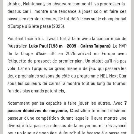
dribble. Maintenant, on observera comment il va progresser la-
dessus car il montre une tendance à jouer solo et faire ces
passes en dernier recours. Ce fut déjà le cas sur le championnat
d'Europe u16 l'été passé (2025).
Pourtant face à lui, il avait fort à faire avec la concurrence de
l'Australien
Luke Paul (1.98 m - 2009 - Cairns Taipans)
. Le MVP
de la Coupe d'Asie u16 en 2025 arrivait en Europe avec
l'étiquette de prospect de premier plan. Un statut qu'il n'a pas
volé. Car en Turquie, ce grand meneur de jeu, qui passera les
deux prochaines saisons du côté du programme NBL Next Star
sous les couleurs de Cairns, a montré tout au long du tournoi
l'un des plus grands potentiels.
Notamment par sa capacité à faire jouer les autres. Avec
7
passes décisives de moyenne
, l'Australien termine troisième
passeur d'une compétition durant laquelle il aura montré une
diversité à la passe au-dessus de la moyenne, et très avancé
pour un joueur de son âge. Aujourd'hui, le bagage à la passe est