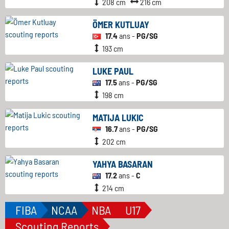
208 cm
216 cm
ÖMER KUTLUAY
17.4
ans -
PG/SG
193 cm
LUKE PAUL
17.5
ans -
PG/SG
198 cm
MATIJA LUKIC
16.7
ans -
PG/SG
202 cm
YAHYA BASARAN
17.2
ans -
C
214 cm
FIBA
NCAA
NBA
U17
Scouting Reports