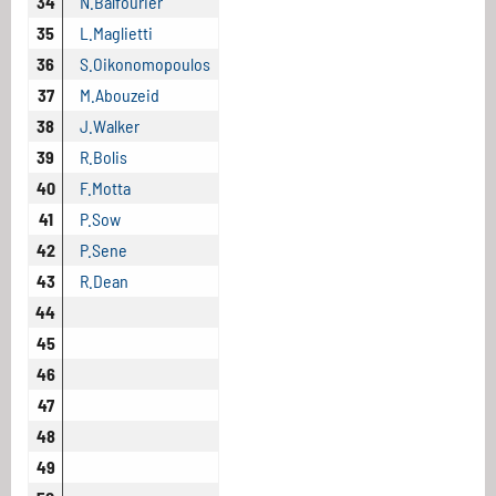
34
N.Balfourier
35
L.Maglietti
36
S.Oikonomopoulos
37
M.Abouzeid
38
J.Walker
39
R.Bolis
40
F.Motta
41
P.Sow
42
P.Sene
43
R.Dean
44
45
46
47
48
49