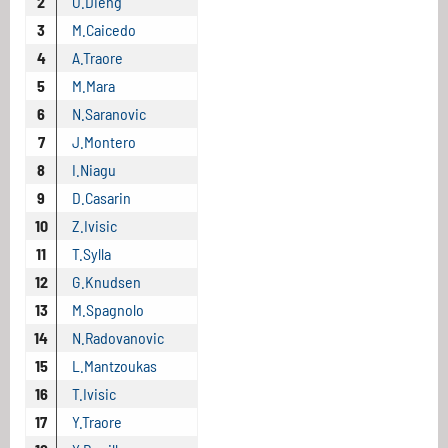
2
O.Dieng
3
M.Caicedo
4
A.Traore
5
M.Mara
6
N.Saranovic
7
J.Montero
8
I.Niagu
9
D.Casarin
10
Z.Ivisic
11
T.Sylla
12
G.Knudsen
13
M.Spagnolo
14
N.Radovanovic
15
L.Mantzoukas
16
T.Ivisic
17
Y.Traore