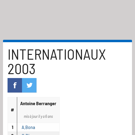
INTERNATIONAUX
2003
Antoine Berranger
#
mis à jour il y a 6 ans
1
A.Bona