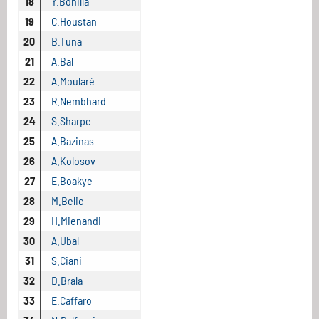
18
Y.Bonilla
19
C.Houstan
20
B.Tuna
21
A.Bal
22
A.Moularé
23
R.Nembhard
24
S.Sharpe
25
A.Bazinas
26
A.Kolosov
27
E.Boakye
28
M.Belic
29
H.Mienandi
30
A.Ubal
31
S.Ciani
32
D.Brala
33
E.Caffaro