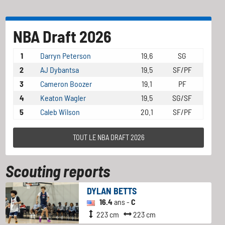
NBA Draft 2026
1
Darryn Peterson
19.6
SG
2
AJ Dybantsa
19.5
SF/PF
3
Cameron Boozer
19.1
PF
4
Keaton Wagler
19.5
SG/SF
5
Caleb Wilson
20.1
SF/PF
TOUT LE NBA DRAFT 2026
Scouting reports
DYLAN BETTS
16.4
ans -
C
223 cm
223 cm