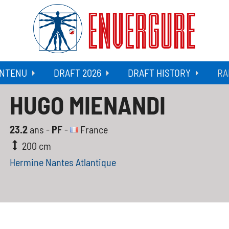
ENVERGURE
NTENU
DRAFT 2026
DRAFT HISTORY
RA
HUGO MIENANDI
23.2
ans -
PF
-
France
200 cm
Hermine Nantes Atlantique