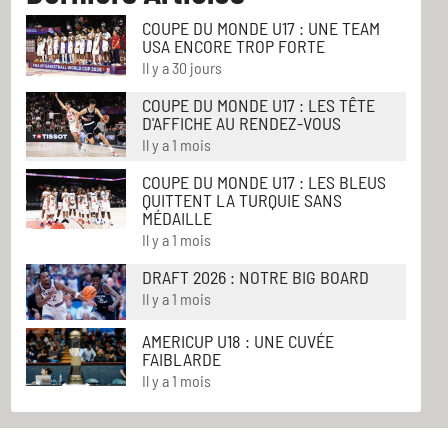
COUPE DU MONDE U17 : UNE TEAM
USA ENCORE TROP FORTE
Il y a 30 jours
COUPE DU MONDE U17 : LES TÊTE
D'AFFICHE AU RENDEZ-VOUS
Il y a 1 mois
COUPE DU MONDE U17 : LES BLEUS
QUITTENT LA TURQUIE SANS
MÉDAILLE
Il y a 1 mois
DRAFT 2026 : NOTRE BIG BOARD
Il y a 1 mois
AMERICUP U18 : UNE CUVÉE
FAIBLARDE
Il y a 1 mois