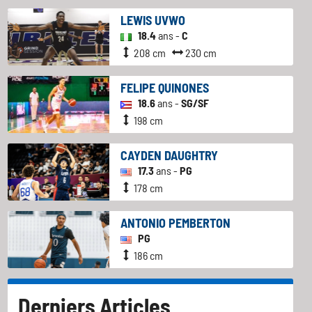
LEWIS UVWO
18.4
ans -
C
208 cm
230 cm
FELIPE QUINONES
18.6
ans -
SG/SF
198 cm
CAYDEN DAUGHTRY
17.3
ans -
PG
178 cm
ANTONIO PEMBERTON
PG
186 cm
Derniers Articles