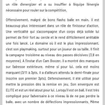
un rôle d’energizer et a su insuffler à l’équipe l’énergie
nécessaire pour rouler sur la compétition.
Offensivement, malgré de bons flashs balle en main, il est
beaucoup plus intéressant dans un rôle de finisseur d'action.
Une verticalité qui s’accompagne d’un corps déjà solide lui
permet de finir fort au cercle et le rend difficilement arrêtable
une fois lancé. Le domaine où il est le plus impressionnant,
c’est son playmaking, surtout pour un joueur de sa taille. Il finit
la campagne troisième au niveau des passes décisives (3.8 en
moyenne). A l'instar d'un Cam Boozer, il a montré des manques
sur l’adresse extérieure, même si pour lui, cela est moins
marquant (3/11 à 3pts, il a d'ailleurs attendu la demi-finale pour
inscrire son premier 3pts). Défensivement, il été utilisé pour
mettre la pression dès la remise en jeu. Son envergure est
ELITE et est un réel atout pour lui. Lorsqu’il est on ball, il est très
compliqué pour l’adversaire à ce niveau là de ne pas perdre la
balle, avec un nombre de déflections impressionnants. Même