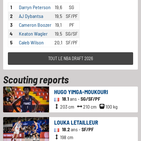
1
Darryn Peterson
19.6
SG
2
AJ Dybantsa
19.5
SF/PF
3
Cameron Boozer
19.1
PF
4
Keaton Wagler
19.5
SG/SF
5
Caleb Wilson
20.1
SF/PF
TOUT LE NBA DRAFT 2026
Scouting reports
HUGO YIMGA-MOUKOURI
18.1
ans -
SG/SF/PF
203 cm
210 cm
100 kg
LOUKA LETAILLEUR
18.2
ans -
SF/PF
198 cm