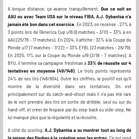
A longue distance, ça avance tranquillement.
Que ce soit en
AAU ou avec Team USA sur le niveau FIBA, A.J. Dybantsa n'a
jamais été bon dans cet exercice
. En 2023, on recense : 27% à
3 points lors de l'America Cup u16 (6 matches - 3/11) -- 33% à en
AAU (25/76 - 17 matches). En 2024, il affiche : 32% à la Coupe du
Monde u17 (7 matches - 7/22) -- 33% EYBL (23 matches - 26/79).
En 2025, 11% sur la Coupe du Monde u19 (2/18 - 7 matches). A
BYU, il termine sa campagne freshman à
33% de réussite sur 4
tentatives en moyenne (49/148)
. Le trois points représente
24% de ses tirs (148/604). Outre les chiffres, le positif est qu'il
montre de la diversité dans ses tentatives. On est
principalement sur du catch-and-shoot mais il n'a pas été rare
de le voir prendre des tirs en sortie de dribble, seul ou sur du
hand-off, et créer de l'espace par du step-back ou side-step. Ne
lui manque plus que la régularité et la réussite.
A côté du scoring,
A.J. Dybantsa a su montrer tout au long de
la saison des flashes à la création pour les autres
. Ce qui rend