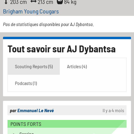
203 cm
213 cm
84 kg
Brigham Young Cougars
Pas de statistiques disponibles pour AJ Dybantsa.
Tout savoir sur
AJ Dybantsa
Scouting Reports (5)
Articles (4)
Podcasts (1)
par
Emmanuel Le Nevé
Il y a 4 mois
POINTS FORTS
Scoring