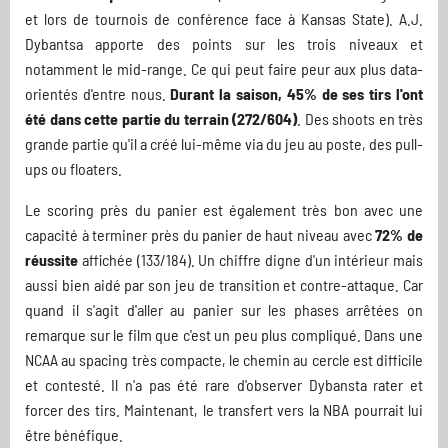
et lors de tournois de conférence face à Kansas State). A.J.
Dybantsa apporte des points sur les trois niveaux et
notamment le mid-range. Ce qui peut faire peur aux plus data-
orientés d'entre nous.
Durant la saison, 45% de ses tirs l'ont
été dans cette partie du terrain (272/604)
. Des shoots en très
grande partie qu'il a créé lui-même via du jeu au poste, des pull-
ups ou floaters.
Le scoring près du panier est également très bon avec une
capacité à terminer près du panier de haut niveau avec
72% de
réussite
affichée (133/184). Un chiffre digne d'un intérieur mais
aussi bien aidé par son jeu de transition et contre-attaque. Car
quand il s'agit d'aller au panier sur les phases arrêtées on
remarque sur le film que c'est un peu plus compliqué. Dans une
NCAA au spacing très compacte, le chemin au cercle est difficile
et contesté. Il n'a pas été rare d'observer Dybansta rater et
forcer des tirs. Maintenant, le transfert vers la NBA pourrait lui
être bénéfique.