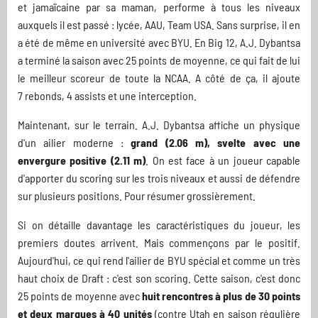
et jamaïcaine par sa maman, performe à tous les niveaux
auxquels il est passé : lycée, AAU, Team USA. Sans surprise, il en
a été de même en université avec BYU. En Big 12, A.J. Dybantsa
a terminé la saison avec 25 points de moyenne, ce qui fait de lui
le meilleur scoreur de toute la NCAA. A côté de ça, il ajoute
7 rebonds, 4 assists et une interception.
Maintenant, sur le terrain. A.J. Dybantsa affiche un physique
d'un ailier moderne :
grand (2.06 m), svelte avec une
envergure positive (2.11 m)
. On est face à un joueur capable
d'apporter du scoring sur les trois niveaux et aussi de défendre
sur plusieurs positions. Pour résumer grossièrement.
Si on détaille davantage les caractéristiques du joueur, les
premiers doutes arrivent. Mais commençons par le positif.
Aujourd'hui, ce qui rend l'ailier de BYU spécial et comme un très
haut choix de Draft : c'est son scoring. Cette saison, c'est donc
25 points de moyenne avec
huit rencontres à plus de 30 points
et deux marques à 40 unités
(contre Utah en saison régulière