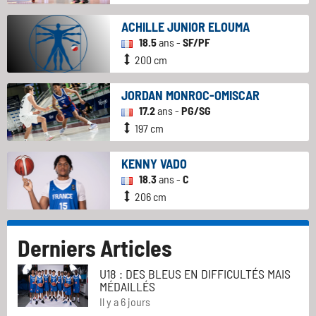
ACHILLE JUNIOR ELOUMA
18.5
ans -
SF/PF
200 cm
JORDAN MONROC-OMISCAR
17.2
ans -
PG/SG
197 cm
KENNY VADO
18.3
ans -
C
206 cm
Derniers Articles
U18 : DES BLEUS EN DIFFICULTÉS MAIS
MÉDAILLÉS
Il y a 6 jours