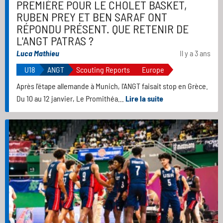
PREMIÈRE POUR LE CHOLET BASKET,
RUBEN PREY ET BEN SARAF ONT
RÉPONDU PRÉSENT. QUE RETENIR DE
L'ANGT PATRAS ?
Luca Mathieu
Il y a 3 ans
U18
ANGT
Scouting Reports
Europe
Après l'étape allemande à Munich, l'ANGT faisait stop en Grèce.
Du 10 au 12 janvier, Le Promithéa...
Lire la suite