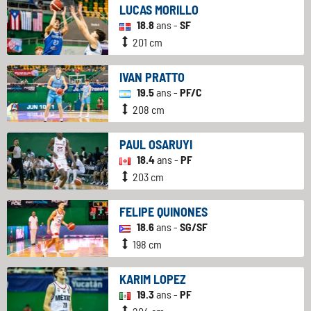
LUCAS MORILLO
18.8
ans -
SF
201 cm
IVAN PRATTO
19.5
ans -
PF/C
208 cm
PAUL OSARUYI
18.4
ans -
PF
203 cm
FELIPE QUINONES
18.6
ans -
SG/SF
198 cm
KARIM LOPEZ
19.3
ans -
PF