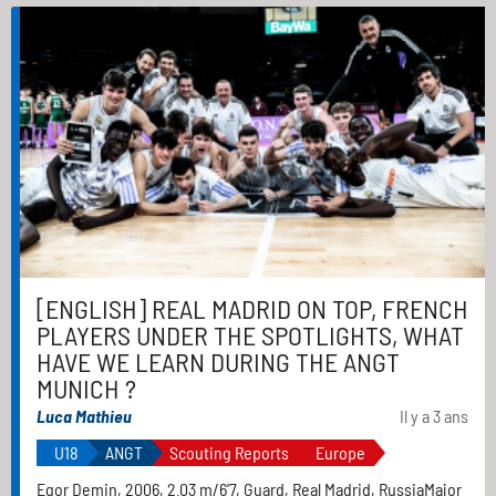
[ENGLISH] REAL MADRID ON TOP, FRENCH
PLAYERS UNDER THE SPOTLIGHTS, WHAT
HAVE WE LEARN DURING THE ANGT
MUNICH ?
Luca Mathieu
Il y a 3 ans
U18
ANGT
Scouting Reports
Europe
Egor Demin, 2006, 2.03 m/6'7, Guard, Real Madrid, RussiaMajor