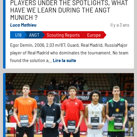
PLAYERS UNDER THE SPOTLIGHTS, WHAT
HAVE WE LEARN DURING THE ANGT
MUNICH ?
Luca Mathieu
Il y a 3 ans
U18
ANGT
Scouting Reports
Europe
Egor Demin, 2006, 2.03 m/6'7, Guard, Real Madrid, RussiaMajor
player of Real Madrid who dominates the tournament. No team
found the solution a...
Lire la suite