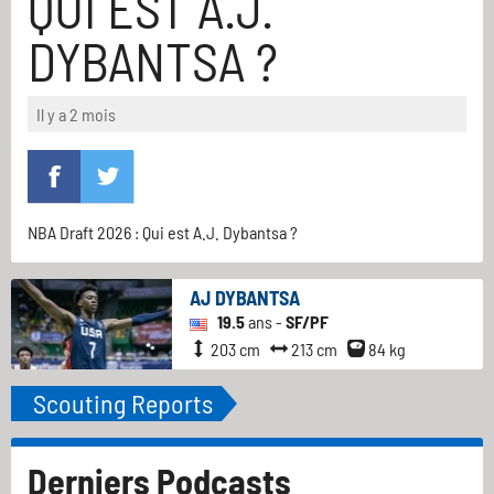
QUI EST A.J.
DYBANTSA ?
Il y a 2 mois
NBA Draft 2026 : Qui est A.J. Dybantsa ?
AJ DYBANTSA
19.5
ans -
SF/PF
203 cm
213 cm
84 kg
Scouting Reports
Derniers Podcasts