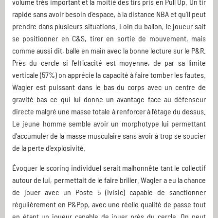
volume très important et la moitié des tirs pris en Pull Up. Un tir
rapide sans avoir besoin d'espace, à la distance NBA et qu'il peut
prendre dans plusieurs situations. Loin du ballon, le joueur sait
se positionner en C&S, tirer en sortie de mouvement, mais
comme aussi dit, balle en main avec la bonne lecture sur le P&R.
Près du cercle si l'efficacité est moyenne, de par sa limite
verticale (57%) on apprécie la capacité à faire tomber les fautes.
Wagler est puissant dans le bas du corps avec un centre de
gravité bas ce qui lui donne un avantage face au défenseur
directe malgré une masse totale à renforcer à l'étage du dessus.
Le jeune homme semble avoir un morphotype lui permettant
d'accumuler de la masse musculaire sans avoir à trop se soucier
de la perte d'explosivité.
Évoquer le scoring individuel serait malhonnête tant le collectif
autour de lui, permettait de le faire briller. Wagler a eu la chance
de jouer avec un Poste 5 (Ivisic) capable de sanctionner
régulièrement en P&Pop, avec une réelle qualité de passe tout
en étant un joueur capable de jouer près du cercle. On peut