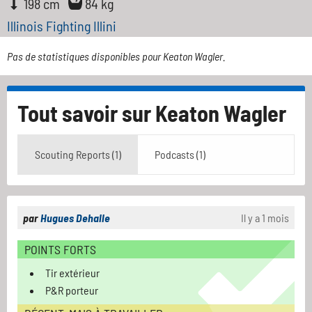
198 cm
84 kg
Illinois Fighting Illini
Pas de statistiques disponibles pour Keaton Wagler.
Tout savoir sur
Keaton Wagler
Scouting Reports (1)
Podcasts (1)
par
Hugues Dehalle
Il y a 1 mois
POINTS FORTS
Tir extérieur
P&R porteur