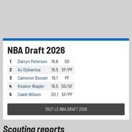
NBA Draft 2026
1
Darryn Peterson
19.6
SG
2
AJ Dybantsa
19.5
SF/PF
3
Cameron Boozer
19.1
PF
4
Keaton Wagler
19.5
SG/SF
5
Caleb Wilson
20.1
SF/PF
TOUT LE NBA DRAFT 2026
Scouting reports