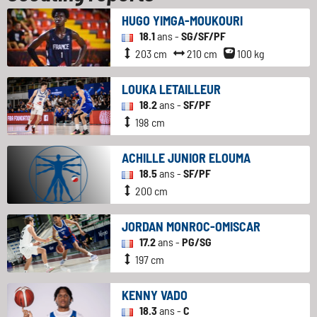
HUGO YIMGA-MOUKOURI
18.1
ans -
SG/SF/PF
203 cm
210 cm
100 kg
LOUKA LETAILLEUR
18.2
ans -
SF/PF
198 cm
ACHILLE JUNIOR ELOUMA
18.5
ans -
SF/PF
200 cm
JORDAN MONROC-OMISCAR
17.2
ans -
PG/SG
197 cm
KENNY VADO
18.3
ans -
C