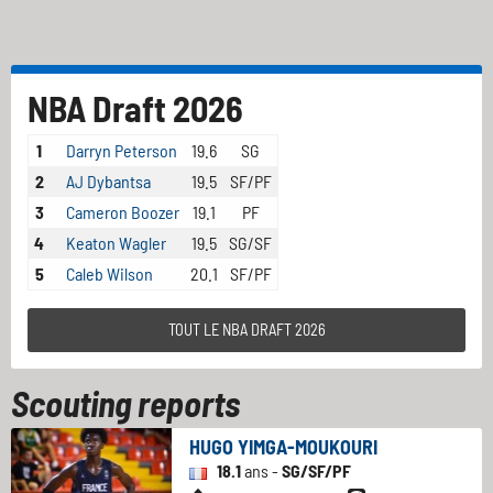
NBA Draft 2026
1
Darryn Peterson
19.6
SG
2
AJ Dybantsa
19.5
SF/PF
3
Cameron Boozer
19.1
PF
4
Keaton Wagler
19.5
SG/SF
5
Caleb Wilson
20.1
SF/PF
TOUT LE NBA DRAFT 2026
Scouting reports
HUGO YIMGA-MOUKOURI
18.1
ans -
SG/SF/PF