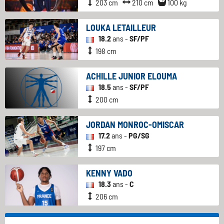
203 cm
210 cm
100 kg
LOUKA LETAILLEUR
18.2
ans -
SF/PF
198 cm
ACHILLE JUNIOR ELOUMA
18.5
ans -
SF/PF
200 cm
JORDAN MONROC-OMISCAR
17.2
ans -
PG/SG
197 cm
KENNY VADO
18.3
ans -
C
206 cm