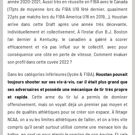
année 2020-2021. Aussi très en réussite en FIBA avec le Canada
(17pts de moyenne lors du FIBA U19 l'été dernier, quasiment
22pts par matchs lors du FIBA America U16 en 2019...), Houstan
arrive dans cette Draft après une année très décevante,
individuellement et collectivement. À l'instar d'un B.J. Boston
l'an dernier à Kentucky, le canadien a galéré à scorer
efficacement et n'a pas influé sur le collectif, avec pour
conséquence une côte en perte de vitesse. Comment évaluer
son profil dans cette cuvée 2022 ?
Dans les catégories inférieures (lycée & FIBA),
Houstan pouvait
toujours shooter sur ses vis-à-vis, car il était plus grand que
ses adversaires et posséde une mécanique de tir très propre
et rapide
. Cette arme du tir lui a permis de dominer
offensivement, mais on voyait déjà un premier pas moyen et
peu de qualités athlétiques pour se créer son espace. À l'étage
NCAA, on a vu les limites athlétiques de l'ailier, et on a très vite
compris qu'il serait surtout utilisé comme une menace loin du
ballon, en
spot up
pour élargir le spacing de son équipe. Et cela