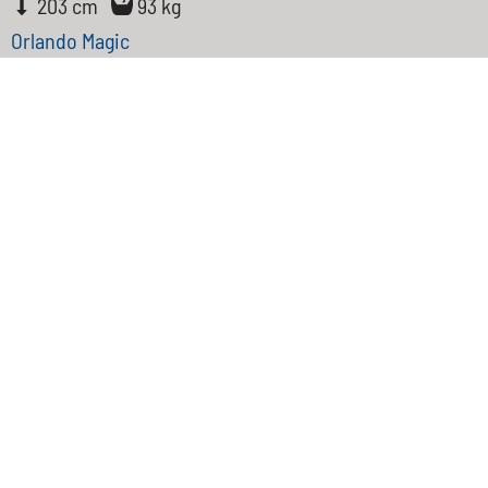
203 cm
93 kg
Orlando Magic