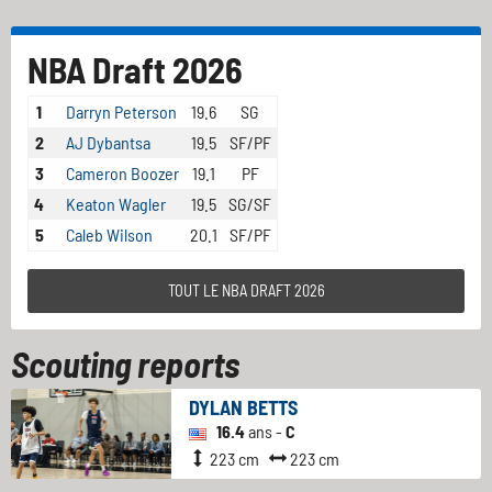
NBA Draft 2026
1
Darryn Peterson
19.6
SG
2
AJ Dybantsa
19.5
SF/PF
3
Cameron Boozer
19.1
PF
4
Keaton Wagler
19.5
SG/SF
5
Caleb Wilson
20.1
SF/PF
TOUT LE NBA DRAFT 2026
Scouting reports
DYLAN BETTS
16.4
ans -
C
223 cm
223 cm