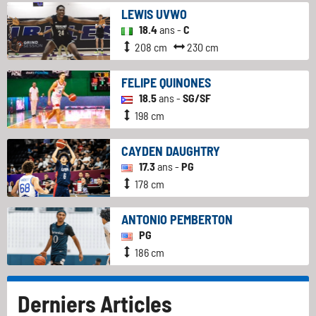
LEWIS UVWO
18.4
ans -
C
208 cm
230 cm
FELIPE QUINONES
18.5
ans -
SG/SF
198 cm
CAYDEN DAUGHTRY
17.3
ans -
PG
178 cm
ANTONIO PEMBERTON
PG
186 cm
Derniers Articles