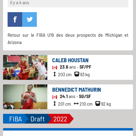
Il y a 4 ans
Retour sur le FIBA U19 des deux prospects de Michigan et
Arizona
CALEB HOUSTAN
23.6
ans -
SF/PF
203 cm
93 kg
BENNEDICT MATHURIN
24.1
ans -
SG/SF
201 cm
210 cm
92 kg
FIBA
Draft
2022