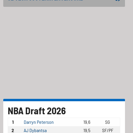
NBA Draft 2026
1
Darryn Peterson
19.6
SG
2
AJ Dybantsa
19.5
SF/PF