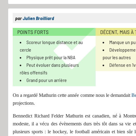
par
Julien Broilliard
POINTS FORTS
DÉCENT, MAIS À
Scoreur longue distance et au
Manque un pu
cercle
Développement
Physique prêt pour la NBA
pour les autres
Peut évoluer dans plusieurs
Défense en 1v
rôles offensifs
Grand pour un arrière
On a regardé Mathurin cette année comme nous le demandait
Be
projections.
Bennedict
Richard Felder
Mathurin est canadien, né à Mont
modeste, il
a vécu des évènements durs très tôt dans sa vie e
plusieurs sports :
le
hockey,
le
football américain
et bien sûr 