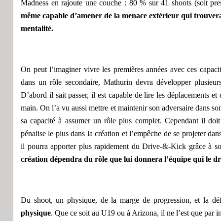
Madness en
r
ajoute une cou
c
he : 80 % sur 41 shoots
(
soit pr
même
capable d’amener de la menace extérieur
qui trouvera
mentalité
.
On peut l’imaginer vivre les premières années avec ces capaci
dans un rôle secondaire,
Mathurin devra développer plusieur
D’abord il sait passer,
il est capable de lire les déplacements et
main
. On l’a vu aussi mettre
et maintenir
son adversaire dans so
sa capacité à assumer un rôle plus complet.
Cependant il
doit
pénalise
le plus
dans la création et l’empêche de se projeter dans 
i
l pourra apporter plus rapidement
du
D
rive-&-
K
ick
grâce à s
création
dépend
ra
du rôle
que lui donnera
l’équipe qui le dr
Du shoot, un physique, de la marge de progression,
e
t la dé
physique
. Que ce soit au U19 ou à Arizona, il ne l’est que par 