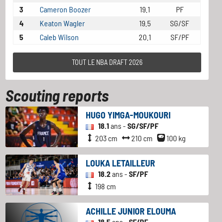
3
Cameron Boozer
19.1
PF
4
Keaton Wagler
19.5
SG/SF
5
Caleb Wilson
20.1
SF/PF
TOUT LE NBA DRAFT 2026
Scouting reports
HUGO YIMGA-MOUKOURI
18.1
ans -
SG/SF/PF
203 cm
210 cm
100 kg
LOUKA LETAILLEUR
18.2
ans -
SF/PF
198 cm
ACHILLE JUNIOR ELOUMA
18.5
ans -
SF/PF