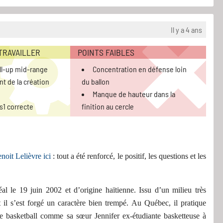
Il y a 4 ans
 TRAVAILLER
POINTS FAIBLES
ll-up mid-range
Concentration en défense loin
 de la création
du ballon
Manque de hauteur dans la
s1 correcte
finition au cercle
noit Lelièvre
ici
: tout a été renforcé, le positif, les questions et les
réal
le 19 juin 2002
et
d’origine haïtienne. Issu d’un milieu très
t
il
s’est forgé un caractère bien trempé. Au Québec, il pratique
le basketball
comme s
a sœur Jennifer ex-
étudiante basket
teuse à