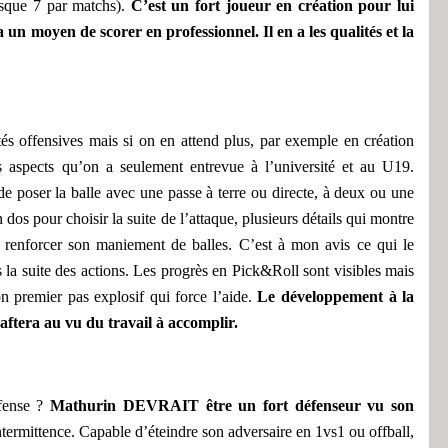
esque 7 par matchs
)
.
C’est un fort joueur en création pour lui
 un moyen de scorer en professionnel. Il en a les qualités et la
tés offensives mais si on
en
attend plus, par exemple en création
s aspects qu’on a seulement entrevue
à l’université et au U19
.
 de poser la balle avec une passe à terre ou directe,
à deux ou une
n dos
pour choisir la suite de l’attaque
, plusieurs détails qui montre
renforcer
son
maniement de balles.
C’est à mon avis ce qui le
la suite des actions.
Les progrès en Pick&Roll sont visibles
mais
on premier pas explosif
qui force l’aide
.
Le
développement
à la
aftera au vu du travail à accomplir.
fense ?
Mathurin
DEVRAIT
être un fort défenseur vu son
intermittence. Capable d’éteindre
so
n adversaire en 1vs1 ou offball,