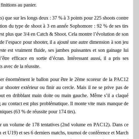
finitions au panier.
s)
que sur les longs
deux
: 37 %
à 3 points
pour 225 shoots
contre
ution du type de shoot à 3 en année
Sophomore
: 92 % de ses tirs
st plus que
3/4 en C
atch
& S
hoot.
Cela montre l’évolution de son
de l’espace pour shooter, il a ajouté une autre dimension à son jeu
este est vraiment fluide, ses jambes puissantes et son gainage lui
’être efficace en sortie d’écran.
Intéressant aussi, il a pris ses
ts
avec de la réussite
.
ser
énormément
le ballon pour
être
le 2ème scoreur de la PAC12
r shooter extérieur ou finir au cercle.
Mais il ne se prive pas de
-out
en dribblant main doite ou main gauche
.
Même s’il a claqué
g au contact est plus problématique. Il
monte vite mais
manque de
chniques
(63 % de réussite pour 174 tirs).
pour un volume de 178
tentatives
(2nd
volume
en PAC12)
.
D
ans ce
n et U19)
et ses 6 derniers matchs, tournoi de conférence et March