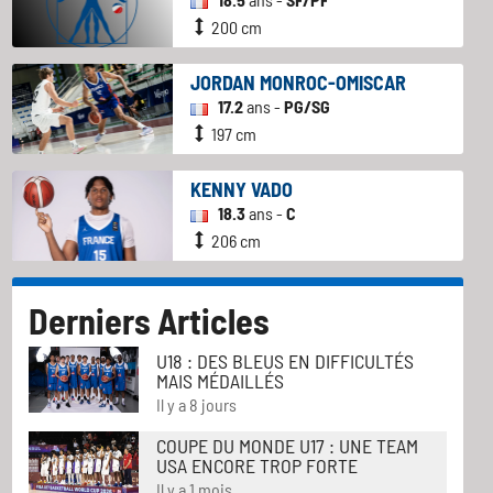
200 cm
JORDAN MONROC-OMISCAR
17.2
ans -
PG/SG
197 cm
KENNY VADO
18.3
ans -
C
206 cm
Derniers Articles
U18 : DES BLEUS EN DIFFICULTÉS
MAIS MÉDAILLÉS
Il y a 8 jours
COUPE DU MONDE U17 : UNE TEAM
USA ENCORE TROP FORTE
Il y a 1 mois