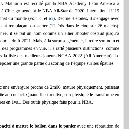
U.
Mathurin est r
ecruté par la NBA Academy Latin America à
l
à
Chicago
pendant le
NBA All-Star
de 2020. International U19
onnat du monde
(voir
ici
et
ici
). Recrue 4 étoile
s
, il s’engage avec
ement
remplaçant
ou
starter (12 fois dans le cinq sur 26 matchs).
année, il se fait un nom comme un
ailier
shooter costaud jusqu’à
our la draft 2021
. Mais,
à
là surprise
générale
, il retire son nom et
un des programmes en vue, il
a raflé plusieurs distinctions,
comme
ns la liste des meilleurs joueurs NCAA 2022 (All American)
.
Le
oser une grande partie du scoring de l’équipe sur ses épaules.
vec une envergure proche de 2m06, mature physiquement, puissant
té au contact. Quand il est motivé, son physique le transforme en
ires en 1vs1. Des outils physique faits pour la NBA.
pacité à mettre le ballon dans le panier
avec une répartition de