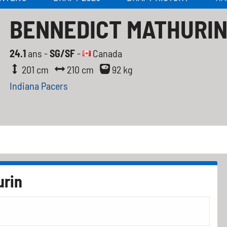
BENNEDICT MATHURI
24.1
ans -
SG/SF
-
Canada
201 cm
210 cm
92 kg
Indiana Pacers
urin