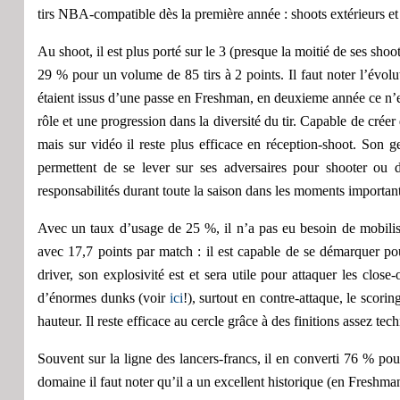
tirs NBA-compatible dès la première année : shoots extérieurs et 
Au shoot,
il est plus porté sur le 3
(presque la moitié de ses shoot
29 % pour un volume de 85 tirs à 2 points. Il faut noter l’évol
étaient issus d’une passe en
F
reshman,
en deuxieme année ce n’e
rôle et une progression dans la diversité du tir.
Capable de créer 
mais sur vidéo il reste plus efficace en réception-shoot.
Son
g
permettent de se lever sur ses adversaires pour shooter ou d
responsabilités durant toute la saison dans les moments importan
A
vec
un
taux d’usage
de
25 %, il n’a pas eu besoin de mobili
avec 17,7 points par match :
il est capable de se démarquer pou
drive
r
,
son explosivité est et sera utile pour attaquer les close
d’énorme
s
dunk
s
(voir
ici
!)
, surtout
en contre-attaque, le scorin
hauteur.
I
l reste efficace au cercle
grâce à des finitions assez te
Souvent sur la ligne des lancers-francs, il en converti 76 % 
domaine il
faut noter qu’il
a un excellent historique (
en
Freshma