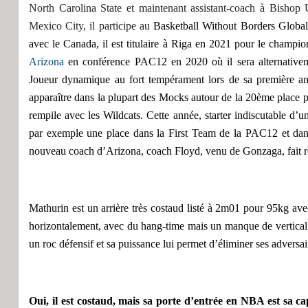
North Carolina State et maintenant assistant-coach à Bishop 
Mexico City, il participe au
Basketball Without Borders Globa
avec le Canada, il
est
titulaire
à Riga en 2021
pour le champi
Arizona
en
conférence
PAC12 en 2020 où il sera
alternativ
Joueur d
ynamique au fort tempérament
lors de sa première 
apparaître dans la plupart des Mocks autour de la 20ème place
p
rempile avec les Wildcats.
Cette année, starter indiscutable d’
par exemple
une place dans la First Team de la PAC12
et da
nouveau coach d’Arizona, coach Floyd, venu de Gonzaga, fait rep
Mathurin est un arrière très costaud listé à 2m01 pour 95kg a
horizontalement, avec du hang-time mais un manque de verticali
un roc défensif et sa puissance lui permet d’éliminer ses adversa
Oui, il est costaud, mais sa porte d’entrée en NBA est s
a ca