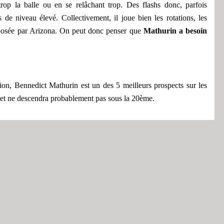
trop la balle ou en se relâchant trop. Des flashs donc, parfois
es de niveau élevé.
Collectivement, il joue bien les rotations, les
mposée par Arizona. O
n peut
donc
penser que
Mathurin
a besoin
tion, Bennedict Mathurin est un des 5 meilleurs prospects sur les
et
ne descendra probablement pas sous la 20ème.