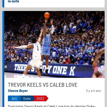
la suite
TREVOR KEELS VS CALEB LOVE
Steeve Boyer
Il y a 4 ans
ACC
Duke
2022
Duel entre Trevor Keels et Caleb Love lors du dernier Duke-