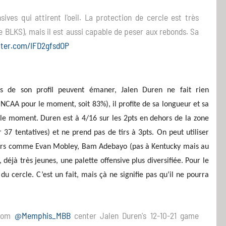
ves qui attirent l'oeil. La protection de cercle est très
 BLKS), mais il est aussi capable de peser aux rebonds. Sa
tter.com/IFD2gfsdOP
rs de son profil peuvent émaner, Jalen Duren ne fait rien
e NCAA pour le moment, soit 83%), il profite de sa longueur et sa
r le moment. Duren est à 4/16 sur les 2pts en dehors de la zone
 37 tentatives) et ne prend pas de tirs à 3pts. On peut utiliser
érieurs comme Evan Mobley, Bam Adebayo (pas à Kentucky mais au
éjà très jeunes, une palette offensive plus diversifiée. Pour le
 cercle. C’est un fait, mais çà ne signifie pas qu’il ne pourra
from
@Memphis_MBB
center Jalen Duren's 12-10-21 game