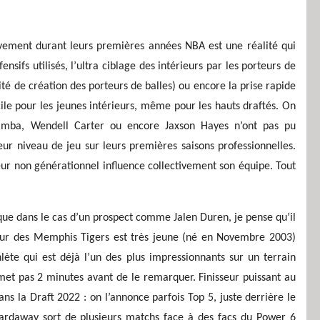
itivement durant leurs premières années NBA est une réalité qui
nsifs utilisés, l’ultra ciblage des intérieurs par les porteurs de
ité de création des porteurs de balles) ou encore la prise rapide
ficile pour les jeunes intérieurs, même pour les hauts draftés. On
Bamba, Wendell Carter ou encore Jaxson Hayes n’ont pas pu
eur niveau de jeu sur leurs premières saisons professionnelles.
eur non générationnel influence collectivement son équipe. Tout
 que dans le cas d’un prospect comme Jalen Duren, je pense qu’il
érieur des Memphis Tigers est très jeune (né en Novembre 2003)
ète qui est déjà l’un des plus impressionnants sur un terrain
met pas 2 minutes avant de le remarquer. Finisseur puissant au
dans la Draft 2022 : on l’annonce parfois Top 5, juste derrière le
rdaway sort de plusieurs matchs face à des facs du Power 6