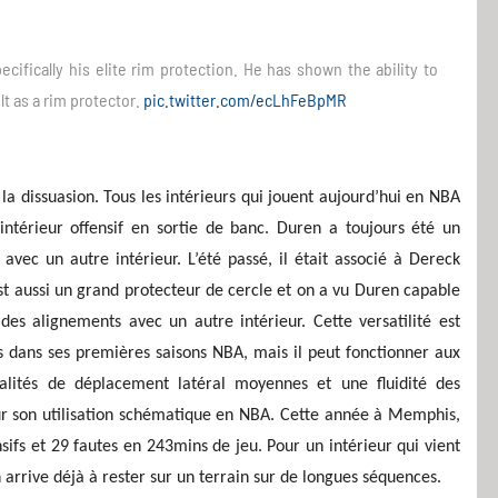
pecifically his elite rim protection. He has shown the ability to
lt as a rim protector.
pic.twitter.com/ecLhFeBpMR
t la dissuasion. Tous les intérieurs qui jouent aujourd’hui en NBA
’intérieur offensif en sortie de banc. Duren a toujours été un
avec un autre intérieur. L’été passé, il était associé à Dereck
est aussi un grand protecteur de cercle et on a vu Duren capable
des alignements avec un autre intérieur. Cette versatilité est
s dans ses premières saisons NBA, mais il peut fonctionner aux
lités de déplacement latéral moyennes et une fluidité des
ur son utilisation schématique en NBA. Cette année à Memphis,
fs et 29 fautes en 243mins de jeu. Pour un intérieur qui vient
n arrive déjà à rester sur un terrain sur de longues séquences.