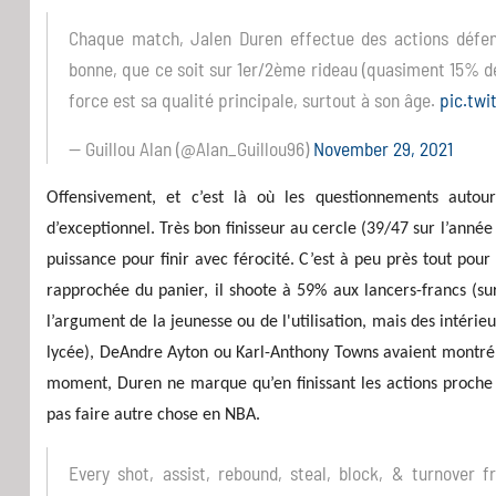
Chaque match, Jalen Duren effectue des actions défensi
bonne, que ce soit sur 1er/2ème rideau (quasiment 15% de
force est sa qualité principale, surtout à son âge.
pic.twi
— Guillou Alan (@Alan_Guillou96)
November 29, 2021
Offensivement, et c’est là où les questionnements autou
d’exceptionnel. Très bon finisseur au cercle (39/47 sur l’anné
puissance pour finir avec férocité. C’est à peu près tout pou
rapprochée du panier, il shoote à 59% aux lancers-francs (sur
l’argument de la jeunesse ou de l'utilisation, mais des int
lycée), DeAndre Ayton ou Karl-Anthony Towns avaient montré, d
moment, Duren ne marque qu’en finissant les actions proche du
pas faire autre chose en NBA.
Every shot, assist, rebound, steal, block, & turnover 