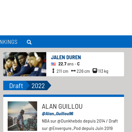
NKINGS
JALEN DUREN
22.7
ans -
C
211 cm
226 cm
113 kg
Draft
2022
ALAN GUILLOU
@Alan_Guillou96
NBA sur @Dunkhebdo depuis 2014 / Draft
sur @Envergure_Pod depuis Juin 2019