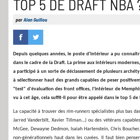
TOP 5 DE DRAFT NBA 
par
Alan Guillou
Depuis quelques années, le poste d’intérieur a pu connaît
dans le cadre de la Draft. La prime aux intérieurs modernes
a participé à un sorte de déclassement de plusieurs archétyp
à sélectionner haut des grands capables de peser positive
"test" d'évaluation des front offices, l'intérieur de Mem
vu à cet âge, cela suffit-il pour être appelé dans le top 5 de 
La capacité à trouver des
rim-runner
s
spécialistes plus bas da
Jarred Vanderbilt, Xavier Tillman...) ou des vétérans capabl
McGee, Dewayne Dedmon, Isaiah Hartenstein, Chris Boucher...)
non-générationnels haut dans les cuvées. Il faut bien penser