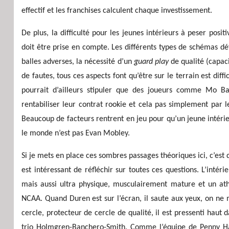
effectif et les franchises calculent chaque investissement.
De plus, la difficulté pour les jeunes intérieurs à peser pos
doit être prise en compte. Les différents types de schémas défe
balles adverses, la nécessité d’un
guard play
de qualité (capac
de fautes, tous ces aspects font qu’être sur le terrain est dif
pourrait d’ailleurs stipuler que des joueurs comme Mo 
rentabiliser leur contrat rookie et cela pas simplement par l
Beaucoup de facteurs rentrent en jeu pour qu’un jeune intéri
le monde n’est pas Evan Mobley.
Si je mets en place ces sombres passages théoriques ici, c’est
est intéressant de réfléchir sur toutes ces questions. L’int
mais aussi ultra physique, musculairement mature et un athl
NCAA. Quand Duren est sur l’écran, il saute aux yeux, on ne 
cercle, protecteur de cercle de qualité, il est pressenti haut 
trio Holmgren-Banchero-Smith. Comme l’équipe de Penny Ha