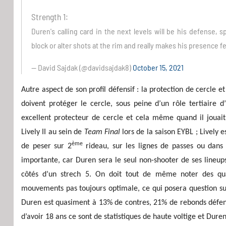
Strength 1:
Duren's calling card in the next levels will be his defense, s
block or alter shots at the rim and really makes his presence fe
— David Sajdak (@davidsajdak8)
October 15, 2021
Autre aspect de son profil défensif : la protection de cercle e
doivent protéger le cercle, sous peine d’un rôle tertiaire d
excellent protecteur de cercle et cela même quand il jouait 
Lively II au sein de
Team Final
lors de la saison EYBL ; Lively 
ème
de peser sur 2
rideau, sur les lignes de passes ou dans 
importante, car Duren sera le seul non-shooter de ses lineup
côtés d’un strech 5. On doit tout de même noter des qua
mouvements pas toujours optimale, ce qui posera question s
Duren est quasiment à 13% de contres, 21% de rebonds défensi
d’avoir 18 ans ce sont de statistiques de haute voltige et Dure