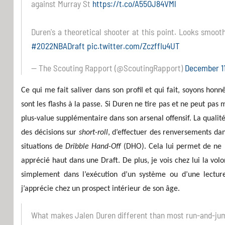
against Murray St
https://t.co/A55OJ84VMl
Duren's a theoretical shooter at this point. Looks smooth
#2022NBADraft
pic.twitter.com/ZczffIu4UT
— The Scouting Rapport (@ScoutingRapport)
December 11
Ce qui me fait saliver dans son profil et qui fait, soyons hon
sont les flashs à la passe. Si Duren ne tire pas et ne peut pa
plus-value supplémentaire dans son arsenal offensif. La qualit
des décisions sur
short-roll
, d’effectuer des renversements dan
situations de
Dribble Hand-Off
(DHO). Cela lui permet de ne pa
apprécié haut dans une Draft. De plus, je vois chez lui la vol
simplement dans l’exécution d’un système ou d’une lecture
j’apprécie chez un prospect intérieur de son âge.
What makes Jalen Duren different than most run-and-jump