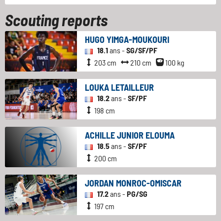
Scouting reports
HUGO YIMGA-MOUKOURI
18.1
ans -
SG/SF/PF
203 cm
210 cm
100 kg
LOUKA LETAILLEUR
18.2
ans -
SF/PF
198 cm
ACHILLE JUNIOR ELOUMA
18.5
ans -
SF/PF
200 cm
JORDAN MONROC-OMISCAR
17.2
ans -
PG/SG
197 cm