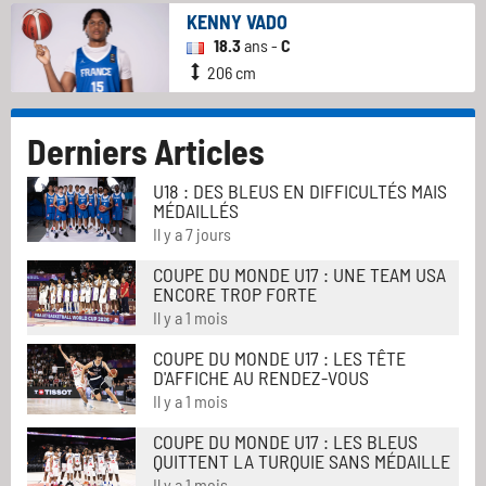
KENNY VADO
18.3
ans -
C
206 cm
Derniers Articles
U18 : DES BLEUS EN DIFFICULTÉS MAIS
MÉDAILLÉS
Il y a 7 jours
COUPE DU MONDE U17 : UNE TEAM USA
ENCORE TROP FORTE
Il y a 1 mois
COUPE DU MONDE U17 : LES TÊTE
D'AFFICHE AU RENDEZ-VOUS
Il y a 1 mois
COUPE DU MONDE U17 : LES BLEUS
QUITTENT LA TURQUIE SANS MÉDAILLE
Il y a 1 mois