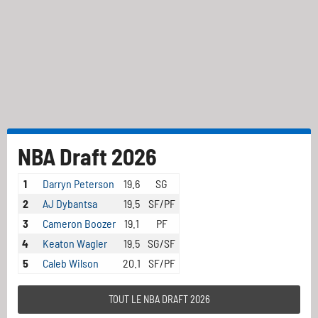
NBA Draft 2026
1
Darryn Peterson
19.6
SG
2
AJ Dybantsa
19.5
SF/PF
3
Cameron Boozer
19.1
PF
4
Keaton Wagler
19.5
SG/SF
5
Caleb Wilson
20.1
SF/PF
TOUT LE NBA DRAFT 2026