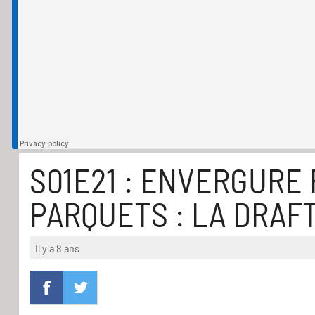
S01E21 : ENVERGURE 
PARQUETS : LA DRAF
Il y a 8 ans