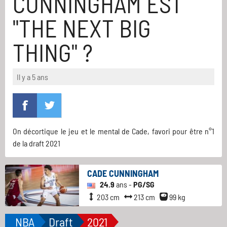
CUNNINGHAM EST
"THE NEXT BIG
THING" ?
Il y a 5 ans
On décortique le jeu et le mental de Cade, favori pour être n°1
de la draft 2021
CADE CUNNINGHAM
24.9
ans -
PG/SG
203 cm
213 cm
99 kg
NBA
Draft
2021