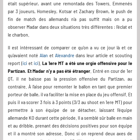
était supérieur, avant une remontada des Towers. Emmenés
par 3 joueurs, Homesley, Kotsar et Zachary Brown, le push de
fin de match des allemands n’a pas suffit mais on a pu
observer Madar dans deux situations très différentes : l’éclat et
le charbon.
Il est intéressant de comparer ce qu’on a vu ce jour là et ce
qu’avaient noté
Alan
et
Alexandre
dans leur article et scouting
report (
ici
et
ici
).
La 1ere MT a été une orgie offensive pour le
Partizan. Et Madar n’y a pas été étranger
. Entré en cour de 1er
QT, il ne baisse pas la pression offensive du Partizan, au
contraire. À l’aise pour remonter le ballon en tant que premier
porteur de balle, il va faciliter la mise en place du jeu offensif. Et
puis il va scorer 3 fois à 3 points (3/3 au shoot en 1ere MT) pour
permettre à son équipe de se détacher, laissant l’équipe
allemande KO durant cette période. Il a semblé sûr balle en main
et au dribble, prenant des décisions positives pour son équipe
et il a montré son adresse. Donc si on reprend deux axes de