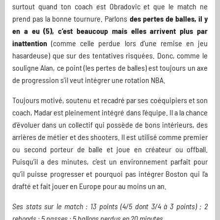
surtout quand ton coach est Obradovic et que le match ne
prend pas la bonne tournure. Parlons
des pertes de balles, il y
en a eu (5), c’est beaucoup mais elles arrivent plus par
inattention
(comme celle perdue lors d’une remise en jeu
hasardeuse) que sur des tentatives risquées. Donc, comme le
souligne Alan, ce point (les pertes de balles) est toujours un axe
de progression s’il veut intégrer une rotation NBA.
Toujours motivé, soutenu et recadré par ses coéquipiers et son
coach, Madar est pleinement intégré dans l’équipe. Il a la chance
d’évoluer dans un collectif qui possède de bons intérieurs, des
arrières de métier et des shooters. Il est utilisé comme premier
ou second porteur de balle et joue en créateur ou offball.
Puisqu’il a des minutes, c’est un environnement parfait pour
qu’il puisse progresser et pourquoi pas intégrer Boston qui l’a
drafté et fait jouer en Europe pour au moins un an.
Ses stats sur le match : 13 points (4/5 dont 3/4 à 3 points) ; 2
rebonds ; 5 passes ; 5 ballons perdus en 20 minutes