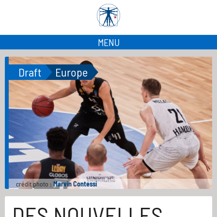
MENU
Draft
Europe
crédit photo :
Marvin Contessi
DES NOUVELLES