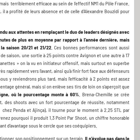
mais terriblement efficace au sein de l’effectif NM1 du Pôle France.
t, il a profité de leurs absence et de celle d’Alexandre Bouzidi pour
ndu aux attentes en remplaçant le duo de leaders désignés avec
nutes de plus en moyenne par rapport à l’année dernière, mais
la saison 20/21 et 21/22
. Ces bonnes performances sont aussi
 de saison, une sortie à 25 points contre Avignon et une autre à 17
nettes » on la vu en initiateur offensif, mais surtout en superbe
ès rapidement vers l’avant, ainsi qu’à finir fort face aux défenseurs
ous y reviendrons plus tard, mais l’efficacité à 2 points est assez
entage général, mais si on enlève ses tirs de loin on s’aperçoit que
a ligne, où le pourcentage monte à 60%
. Brena-Chemille se crée
, des shoots avec un fort pourcentage de réussite, notamment
lé chez Penda et Ajinça), il tourne pour le moment à 2.25 STL par
nez pourquoi il produit 1.3 Point Par Shoot, un chiffre honorable
nt d’avantage sous le cercle que ses coéquipiers.
estionner son positionnement sur un terrain.
Il n’évolue pas dans le