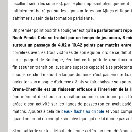
oscillent selon les sources), pas le plus imposant physiquement, 
Initialement barré par sur les lignes arrières par Ajinça et Ruper
s’affirmer au sein de la formation parisienne.
Un premier point positif à souligner est qu'il
a parfaitement répo
Noah Penda. Cela se traduit par un temps de jeu accru, 6 mi
surtout un passage de 4.82 à 10.42 points par matchs entre 
corrélées avec les trois victoires de son équipe lors de ce début
sur le parquet de Boulogne. Pendant cette période « seul aux ma
finisseur en transition, avec une superbe capacité à se projeter tr
sous le cercle. Le shoot à longue distance n’est pas encore là, n
parlante : son manque d’adresse à 3 pts va faire baisser son pourc
Brena-Chemille est un finisseur efficace à l’interieur de l
énormément de shoot en transition comme mentionné plus tôt
grâce à son activité sur les lignes de passes (on en avait par
matchs. Ajoutez à celà de
beaux flashs au dribble
et vous compre
quand on prend en compte son physique qui ne lui donne pas auta
Si on s’attarde sur les défauts du jeune arrière on peut déjà qu