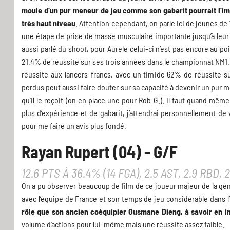
moule d’un pur meneur de jeu comme son gabarit pourrait l’imp
très haut niveau
. Attention cependant, on parle ici de jeunes de 1
une étape de prise de masse musculaire importante jusqu’à leur 2
aussi parlé du shoot, pour Aurele celui-ci n’est pas encore au po
21.4% de réussite sur ses trois années dans le championnat NM1. E
réussite aux lancers-francs, avec un timide 62% de réussite s
perdus peut aussi faire douter sur sa capacité à devenir un pur me
qu’il le reçoit (on en place une pour Rob G.). Il faut quand mê
plus d’expérience et de gabarit, j’attendrai personnellement de
pour me faire un avis plus fondé.
Rayan Rupert (04) - G/F
12.6 PTS À 36.4% (14 FGA), 2.5 AST, 2.9 RBD,
On a pu observer beaucoup de film de ce joueur majeur de la gén
avec l’équipe de France et son temps de jeu considérable dans 
rôle que son ancien coéquipier Ousmane Dieng, à savoir en ini
volume d’actions pour lui-même mais une réussite assez faible.