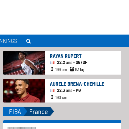
NKINGS
RAYAN RUPERT
22.2
ans -
SG/SF
199 cm
93 kg
AURELE BRENA-CHEMILLE
22.3
ans -
PG
190 cm
FIBA
France