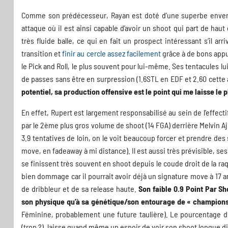
Comme son prédécesseur, Rayan est doté d’une superbe envergur
attaque où il est ainsi capable d’avoir un shoot qui part de hau
très fluide balle, ce qui en fait un prospect intéressant s’il arr
transition et
finir au cercle assez facilement
grâce à de bons appui
le Pick and Roll, le plus souvent pour lui-même. Ses tentacules l
de passes sans être en surpression (1.6STL en EDF et 2.60 cette
potentiel, sa production offensive est le point qui me laisse le 
En effet, Rupert est largement responsabilisé au sein de l’effectif
par le 2ème plus gros volume de shoot (14 FGA) derrière Melvin A
3.9 tentatives de loin, on le voit beaucoup forcer et prendre des
move, en fadeaway à mi distance). Il est aussi très prévisible, se
se finissent très souvent en shoot depuis le coude droit de la raq
bien dommage car il pourrait avoir déjà un signature move à 17 an
de dribbleur et de sa release haute.
Son faible 0.9 Point Par Sh
son physique qu’à sa génétique/son entourage de « champions
Féminine, probablement une future taulière). Le pourcentage de
(trop ?), laisse quand même un espoir de voir son shoot longue di