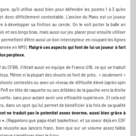
e, qu’il utilise aussi bien pour défendre les postes 1 à 3 qu’en
t et donc difficilement contestable. L’ancien du Mans est un joueur
ive à développer sa finition au cercle. On le voit porter la balle en
s et ses longs bras, mais aussi sur jeu placer pour ensuite utiliser
ui permettent d’être aussi un bon intercepteur en coupant les lignes
 année en NM1).
Malgré ces aspects qui font de lui un joueur à fort
plus perplexe.
 du CFBB, il l’était aussi en équipe de France U18, ce qui se traduit
jinça. Même si la plupart des shoots se font de près, « seulement »
 shoots contestés ou avec un niveau de difficulté élevé (après spin
s PnR en tête de raquette ou ses dribbles de la gauche vers la droite
uette, sans pour autant avoir une efficacité supérieure. Et cela est
s, dans un spot qui lui permet de bénéficier à la fois de sa qualité
oot ne traduit pas le potentiel assez énorme, aussi bien grâce à
 ».
(Rappelons que papa était basketteur, et sa soeur déjà en EDF
 réussite aux lancers franc, bien que sur un volume assez faible
stance s’améliorer dans le futur.