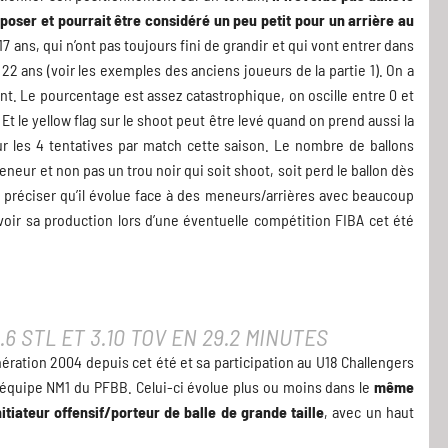
oser et pourrait être considéré un peu petit pour un arrière au
7 ans, qui n’ont pas toujours fini de grandir et qui vont entrer dans
2 ans (voir les exemples des anciens joueurs de la partie 1). On a
int. Le pourcentage est assez catastrophique, on oscille entre 0 et
t le yellow flag sur le shoot peut être levé quand on prend aussi la
ur les 4 tentatives par match cette saison. Le nombre de ballons
neur et non pas un trou noir qui soit shoot, soit perd le ballon dès
me préciser qu’il évolue face à des meneurs/arrières avec beaucoup
 voir sa production lors d’une éventuelle compétition FIBA cet été
 2.6 STL ET 3.10 TOV EN 29.2 MINUTES
ération 2004 depuis cet été et sa participation au U18 Challengers
l’équipe NM1 du PFBB. Celui-ci évolue plus ou moins dans le
même
tiateur offensif/porteur de balle de grande taille
, avec un haut