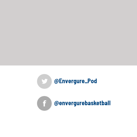
@Envergure_Pod
@envergurebasketball