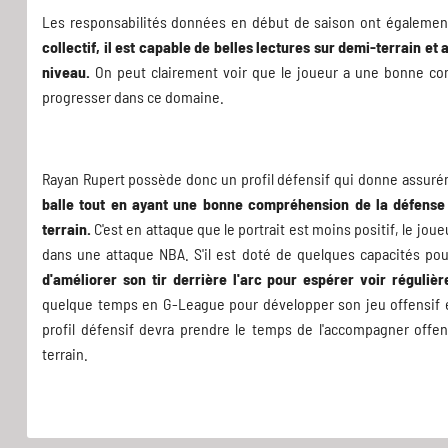
Les responsabilités données en début de saison ont également 
collectif, il est capable de belles lectures sur demi-terrain et 
niveau.
On peut clairement voir que le joueur a une bonne com
progresser dans ce domaine.
Rayan Rupert possède donc un profil défensif qui donne assur
balle tout en ayant une bonne compréhension de la défense
terrain.
C'est en attaque que le portrait est moins positif, le jo
dans une attaque NBA. S'il est doté de quelques capacités pour
d'améliorer son tir derrière l'arc pour espérer voir réguli
quelque temps en G-League pour développer son jeu offensif et 
profil défensif devra prendre le temps de l'accompagner off
terrain.