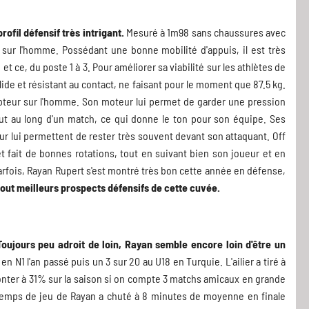
ofil défensif très intrigant.
Mesuré à 1m98 sans chaussures avec
sur l'homme. Possédant une bonne mobilité d'appuis, il est très
t ce, du poste 1 à 3. Pour améliorer sa viabilité sur les athlètes de
lide et résistant au contact, ne faisant pour le moment que 87.5 kg.
epteur sur l'homme. Son moteur lui permet de garder une pression
out au long d'un match, ce qui donne le ton pour son équipe. Ses
r lui permettent de rester très souvent devant son attaquant. Off
et fait de bonnes rotations, tout en suivant bien son joueur et en
fois, Rayan Rupert s'est montré très bon cette année en défense,
tout meilleurs prospects défensifs de cette cuvée.
Toujours peu adroit de loin, Rayan semble encore loin d'être un
 N1 l'an passé puis un 3 sur 20 au U18 en Turquie. L'ailier a tiré à
monter à 31% sur la saison si on compte 3 matchs amicaux en grande
 temps de jeu de Rayan a chuté à 8 minutes de moyenne en finale