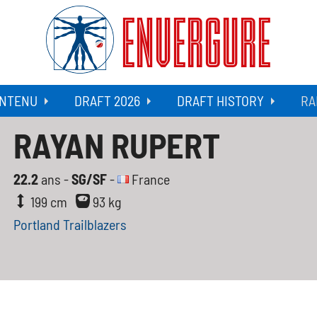
ENVERGURE
NTENU
DRAFT 2026
DRAFT HISTORY
RA
RAYAN RUPERT
22.2
ans -
SG/SF
-
France
199 cm
93 kg
Portland Trailblazers