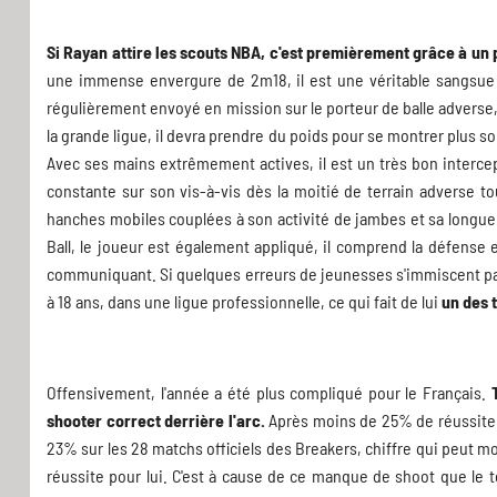
Si Rayan attire les scouts NBA, c'est premièrement grâce à un pr
une immense envergure de 2m18, il est une véritable sangsue 
régulièrement envoyé en mission sur le porteur de balle adverse, e
la grande ligue, il devra prendre du poids pour se montrer plus so
Avec ses mains extrêmement actives, il est un très bon interc
constante sur son vis-à-vis dès la moitié de terrain adverse t
hanches mobiles couplées à son activité de jambes et sa longueu
Ball, le joueur est également appliqué, il comprend la défense 
communiquant. Si quelques erreurs de jeunesses s'immiscent par
à 18 ans, dans une ligue professionnelle, ce qui fait de lui
un des 
Offensivement, l'année a été plus compliqué pour le Français.
shooter correct derrière l'arc.
Après moins de 25% de réussite en
23% sur les 28 matchs officiels des Breakers, chiffre qui peut 
réussite pour lui. C'est à cause de ce manque de shoot que le