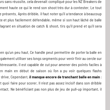
ours sans réussite, cela devenait compliqué pour les NZ Breakers de
lement haute ce qui le rend son shoot très dur à contester. Le tout
présents. Après dribble, il faut noter qu'il a tendance à beaucoup
te et plus facilement défendable, même si son haut lâché de balle
ant en situation de catch & shoot, tirs qu'il prend et qu'il sera
bien qu'un peu haut. Ce handle peut permettre de porter la balle en
galement utiliser ses longs segments pour venir finir au cercle sur
ntéressante, il est capable de cut pour amener des points faciles à
 en main en début de saison où l'on a pu voir quelques flashs
r drive. Cependant,
il manque encore de tranchant balle en main
:
quoi faire pour scorer. Il n'est pas assez incisif dans son dribble
ntact. Ne bénéficiant pas non plus de jeu de pull-up important, il