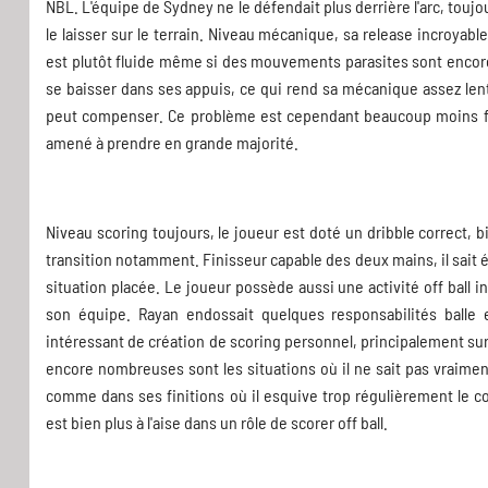
NBL. L'équipe de Sydney ne le défendait plus derrière l'arc, touj
le laisser sur le terrain. Niveau mécanique, sa release incroyab
est plutôt fluide même si des mouvements parasites sont encore 
se baisser dans ses appuis, ce qui rend sa mécanique assez len
peut compenser. Ce problème est cependant beaucoup moins flagr
amené à prendre en grande majorité.
Niveau scoring toujours, le joueur est doté un dribble correct, 
transition notamment. Finisseur capable des deux mains, il sait é
situation placée. Le joueur possède aussi une activité off ball i
son équipe. Rayan endossait quelques responsabilités balle
intéressant de création de scoring personnel, principalement su
encore nombreuses sont les situations où il ne sait pas vraiment 
comme dans ses finitions où il esquive trop régulièrement le co
est bien plus à l'aise dans un rôle de scorer off ball.