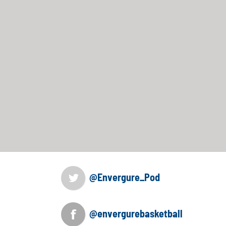
@Envergure_Pod
@envergurebasketball