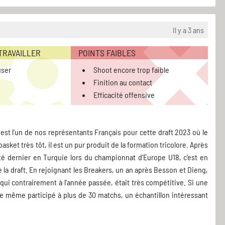
Il y a 3 ans
 TRAVAILLER
POINTS FAIBLES
user
Shoot encore trop faible
Finition au contact
Efficacité offensive
est l'un de nos représentants Français pour cette draft 2023 où le
sket très tôt, il est un pur produit de la formation tricolore. Après
été dernier en Turquie lors du championnat d'Europe U18, c'est en
 la draft. En rejoignant les Breakers, un an après Besson et Dieng,
ui contrairement à l'année passée, était très compétitive. Si une
 de même participé à plus de 30 matchs, un échantillon intéressant