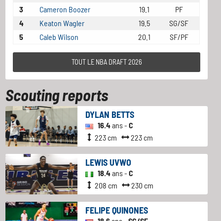
3
Cameron Boozer
19.1
PF
4
Keaton Wagler
19.5
SG/SF
5
Caleb Wilson
20.1
SF/PF
TOUT LE NBA DRAFT 2026
Scouting reports
DYLAN BETTS
16.4
ans -
C
223 cm
223 cm
LEWIS UVWO
18.4
ans -
C
208 cm
230 cm
FELIPE QUINONES
18.6
ans -
SG/SF