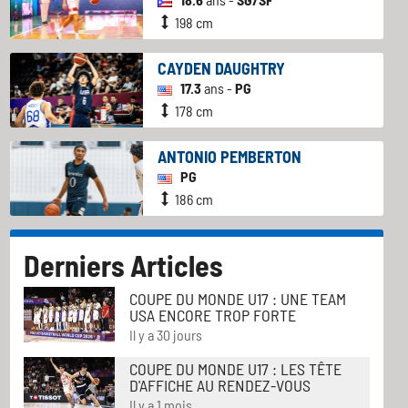
198 cm
CAYDEN DAUGHTRY
17.3
ans -
PG
178 cm
ANTONIO PEMBERTON
PG
186 cm
Derniers Articles
COUPE DU MONDE U17 : UNE TEAM
USA ENCORE TROP FORTE
Il y a 30 jours
COUPE DU MONDE U17 : LES TÊTE
D'AFFICHE AU RENDEZ-VOUS
Il y a 1 mois