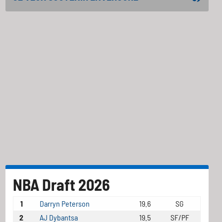
NBA Draft 2026
1
Darryn Peterson
19.6
SG
2
AJ Dybantsa
19.5
SF/PF