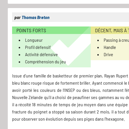
par
Thomas Breton
POINTS FORTS
DÉCENT, MAIS À
Longueur
Passing à cre
Profil défensif
Handle
Activité défensive
Drive
Compréhension du jeu
Issue d'une famille de basketteur de premier plan, Rayan Rupert 
bleu blanc rouge risque de fortement briller. Ayant commencé le ba
avoir porté les couleurs de l'INSEP ou des bleus, notamment l'
Nouvelle Zélande qu'il a choisi de peaufiner ses gammes au vu de
il a récolté 18 minutes de temps de jeu moyen dans une équipe q
fracture du poignet a stoppé sa saison durant 2 mois, il a tout
pour observer son évolution depuis ses piges dans l'hexagone.