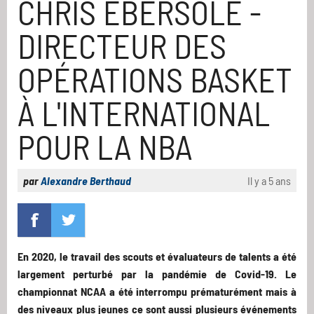
CHRIS EBERSOLE -
DIRECTEUR DES
OPÉRATIONS BASKET
À L'INTERNATIONAL
POUR LA NBA
par
Alexandre Berthaud
Il y a 5 ans
En 2020, le travail des scouts et évaluateurs de talents a été
largement perturbé par la pandémie de Covid-19. Le
championnat NCAA a été interrompu prématurément mais à
des niveaux plus jeunes ce sont aussi plusieurs événements