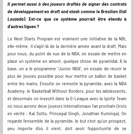
Il permet aussi à des joueurs draftés de signer des contrats
de développement en draft and stash comme le Brésilien Didi
Louzada)
. Est-ce que ce système pourrait être étendu à
d'autres ligues ?
Le Next Starts Program est vraiment une initiative de la NBL
elle-même. Il s'agit-là de la dernière année avant la draft. Mais
pour nous, du point de vue de la NBA, on essaie de mettre en
place un système en amont, quelque chose de pyramidal. À la
base, on a le programme "Junior NBA", on essaie de réunir le
plus de jeunes possible pour leur mettre un ballon de basket
entre les mains. Ensuite on remonte la pyramide, avec la NBA
Academy, le Basketball Without Borders, pour les adolescents,
et désormais on investit dans la G-League avec la Ignite Team
où nous aurons deux joueurs internationaux l'an prochain (trois
en vérité : Kai Sotto, Princepal Singh, Jonathan Kuminga). On
regarde l'ensemble de la pyramide, le but c'est qu'un prospect,
peu importe d'où il vient, doit avoir l'opportunité de se