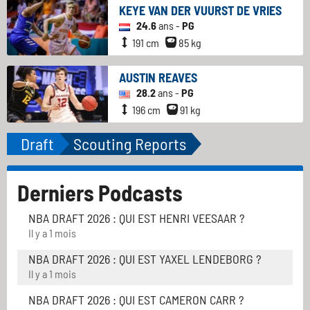
KEYE VAN DER VUURST DE VRIES
24.6
ans -
PG
191 cm
85 kg
AUSTIN REAVES
28.2
ans -
PG
196 cm
91 kg
Draft
Scouting Reports
Derniers Podcasts
NBA DRAFT 2026 : QUI EST HENRI VEESAAR ?
Il y a 1 mois
NBA DRAFT 2026 : QUI EST YAXEL LENDEBORG ?
Il y a 1 mois
NBA DRAFT 2026 : QUI EST CAMERON CARR ?