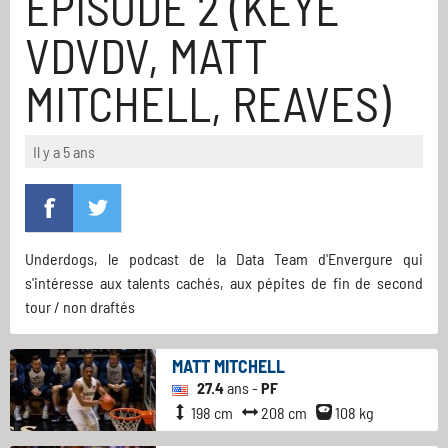
EPISODE 2 (KEYE
VDVDV, MATT
MITCHELL, REAVES)
Il y a 5 ans
Underdogs, le podcast de la Data Team d'Envergure qui
s'intéresse aux talents cachés, aux pépites de fin de second
tour / non draftés
MATT MITCHELL
27.4
ans -
PF
198 cm
208 cm
108 kg