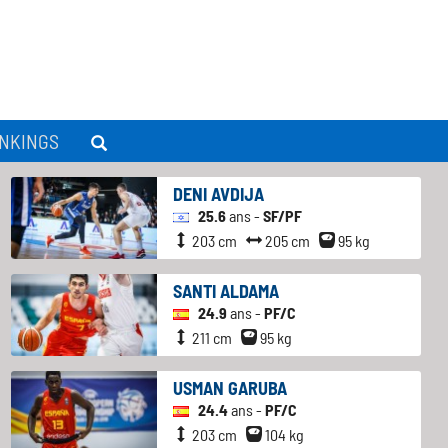
NKINGS
DENI AVDIJA
25.6
ans -
SF/PF
203 cm
205 cm
95 kg
SANTI ALDAMA
24.9
ans -
PF/C
211 cm
95 kg
USMAN GARUBA
24.4
ans -
PF/C
203 cm
104 kg