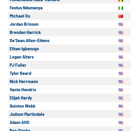
Festus Ndumanya
Michael Ou
Jordan Brinson
Brendan Harrick
De'Sean Allen-Eikens
Ethan Igbanugo
Logan Alters
PJ Fuller
Tyler Beard
Nick Herrmann
Vante Hendrix
Elijah Hardy
Quinton Webb
Judson Martindale
Adam Afifi
Ben Starks