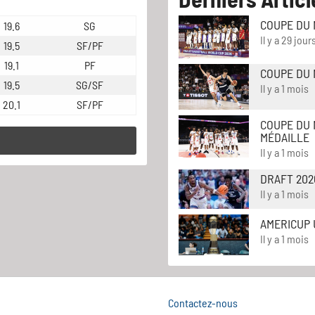
COUPE DU 
19.6
SG
Il y a 29 jour
19.5
SF/PF
19.1
PF
COUPE DU 
19.5
SG/SF
Il y a 1 mois
20.1
SF/PF
COUPE DU 
MÉDAILLE
Il y a 1 mois
DRAFT 202
Il y a 1 mois
AMERICUP 
Il y a 1 mois
Contactez-nous