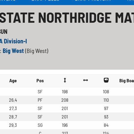
 STATE NORTHRIDGE M
SUN
 Division-I
:
Big West
(Big West)
Age
Pos
Big Boa
SF
198
108
26.4
PF
208
110
27.3
SF
201
97
28.7
SF
201
93
29.3
SG
196
84
C
213
124