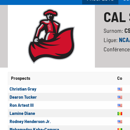
CAL
Surnom:
C
Ligue:
NCAA
Conférence
Prospects
Co
Christian Gray
Dearon Tucker
Ron Artest III
Lamine Diane
Rodney Henderson Jr.
Mohamadou Kaba-Camara