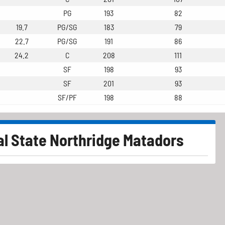
PG
193
82
19.7
PG/SG
183
79
22.7
PG/SG
191
86
24.2
C
208
111
SF
198
93
SF
201
93
SF/PF
198
88
al State Northridge Matadors