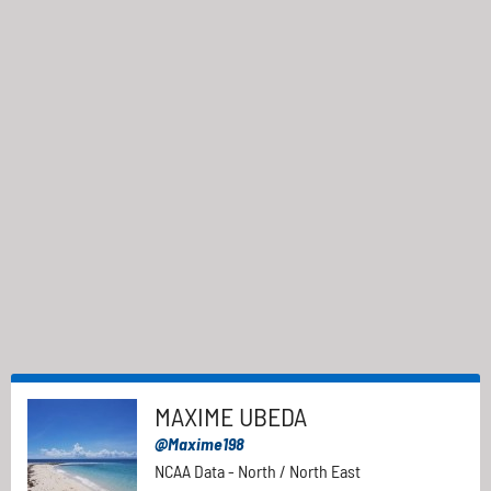
MAXIME UBEDA
@Maxime198
NCAA Data - North / North East