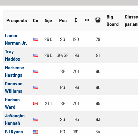
Big
Class
Prospects
Co
Age
Pos
Board
par a
Lamar
26.0
SG
190
79
Norman Jr.
Tray
26.0
SG/SF
196
91
Maddox
Markeese
SF
201
90
Hastings
Donovan
PG
196
90
Williams
Hudson
21.1
SF
201
95
Ward
JaVaughn
SG
193
93
Hannah
EJ Ryans
PG
191
84