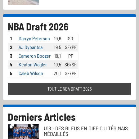
NBA Draft 2026
1
Darryn Peterson
19.6
SG
2
AJ Dybantsa
19.5
SF/PF
3
Cameron Boozer
19.1
PF
4
Keaton Wagler
19.5
SG/SF
5
Caleb Wilson
20.1
SF/PF
TOUT LE NBA DRAFT 2026
Derniers Articles
U18 : DES BLEUS EN DIFFICULTÉS MAIS
MÉDAILLÉS