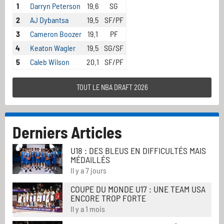
1
Darryn Peterson
19.6
SG
2
AJ Dybantsa
19.5
SF/PF
3
Cameron Boozer
19.1
PF
4
Keaton Wagler
19.5
SG/SF
5
Caleb Wilson
20.1
SF/PF
TOUT LE NBA DRAFT 2026
Derniers Articles
U18 : DES BLEUS EN DIFFICULTÉS MAIS
MÉDAILLÉS
Il y a 7 jours
COUPE DU MONDE U17 : UNE TEAM USA
ENCORE TROP FORTE
Il y a 1 mois