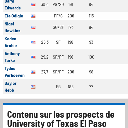
Daryl
30.4
PG/SG
191
84
Edwards
Efe Odigie
PF/C
206
115
Nigel
SG/SF
193
84
Hawkins
Kaden
26.3
SF
198
93
Archie
Anthony
29.2
SF/PF
198
100
Tarke
Tydus
27.7
SF/PF
206
98
Verhoeven
Baylor
PG
188
77
Hebb
Contenu sur les prospects de
University of Texas El Paso