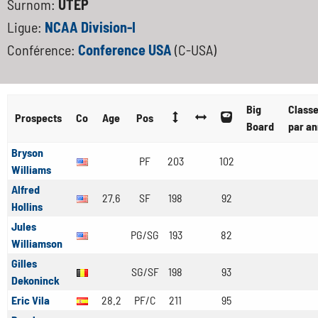
Surnom:
UTEP
Ligue:
NCAA Division-I
Conférence:
Conference USA
(C-USA)
Big
Class
Prospects
Co
Age
Pos
Board
par a
Bryson
PF
203
102
Williams
Alfred
27.6
SF
198
92
Hollins
Jules
PG/SG
193
82
Williamson
Gilles
SG/SF
198
93
Dekoninck
Eric Vila
28.2
PF/C
211
95