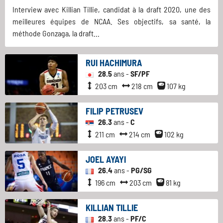
Interview avec Killian Tillie, candidat à la draft 2020, une des
meilleures équipes de NCAA. Ses objectifs, sa santé, la
méthode Gonzaga, la draft...
RUI HACHIMURA
28.5
ans -
SF/PF
203 cm
218 cm
107 kg
FILIP PETRUSEV
26.3
ans -
C
211 cm
214 cm
102 kg
JOEL AYAYI
26.4
ans -
PG/SG
196 cm
203 cm
81 kg
KILLIAN TILLIE
28.3
ans -
PF/C