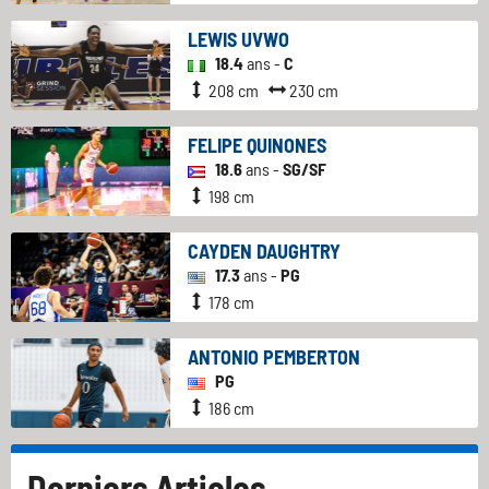
LEWIS UVWO
18.4
ans -
C
208 cm
230 cm
FELIPE QUINONES
18.6
ans -
SG/SF
198 cm
CAYDEN DAUGHTRY
17.3
ans -
PG
178 cm
ANTONIO PEMBERTON
PG
186 cm
Derniers Articles