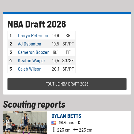
NBA Draft 2026
1
Darryn Peterson
19.6
SG
2
AJ Dybantsa
19.5
SF/PF
3
Cameron Boozer
19.1
PF
4
Keaton Wagler
19.5
SG/SF
5
Caleb Wilson
20.1
SF/PF
TOUT LE NBA DRAFT 2026
Scouting reports
DYLAN BETTS
16.4
ans -
C
223 cm
223 cm