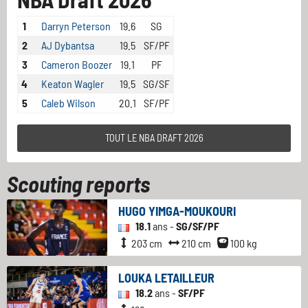
1
Darryn Peterson
19.6
SG
2
AJ Dybantsa
19.5
SF/PF
3
Cameron Boozer
19.1
PF
4
Keaton Wagler
19.5
SG/SF
5
Caleb Wilson
20.1
SF/PF
TOUT LE NBA DRAFT 2026
Scouting reports
HUGO YIMGA-MOUKOURI
18.1
ans -
SG/SF/PF
203 cm
210 cm
100 kg
LOUKA LETAILLEUR
18.2
ans -
SF/PF