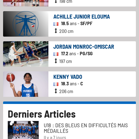
198 cm
ACHILLE JUNIOR ELOUMA
18.5
ans -
SF/PF
200 cm
JORDAN MONROC-OMISCAR
17.2
ans -
PG/SG
197 cm
KENNY VADO
18.3
ans -
C
206 cm
Derniers Articles
U18 : DES BLEUS EN DIFFICULTÉS MAIS
MÉDAILLÉS
Il y a 7 jours