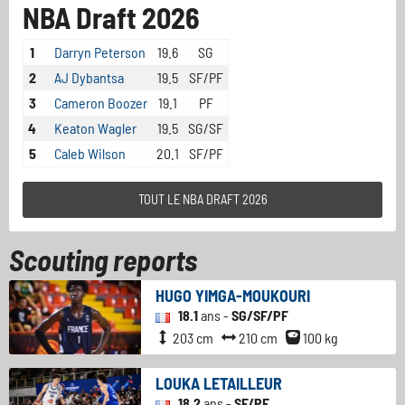
NBA Draft 2026
1
Darryn Peterson
19.6
SG
2
AJ Dybantsa
19.5
SF/PF
3
Cameron Boozer
19.1
PF
4
Keaton Wagler
19.5
SG/SF
5
Caleb Wilson
20.1
SF/PF
TOUT LE NBA DRAFT 2026
Scouting reports
HUGO YIMGA-MOUKOURI
18.1
ans -
SG/SF/PF
203 cm
210 cm
100 kg
LOUKA LETAILLEUR
18.2
ans -
SF/PF