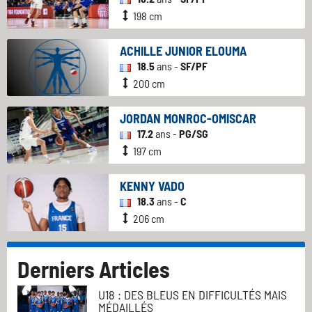
198 cm
ACHILLE JUNIOR ELOUMA
18.5
ans -
SF/PF
200 cm
JORDAN MONROC-OMISCAR
17.2
ans -
PG/SG
197 cm
KENNY VADO
18.3
ans -
C
206 cm
Derniers Articles
U18 : DES BLEUS EN DIFFICULTÉS MAIS
MÉDAILLÉS