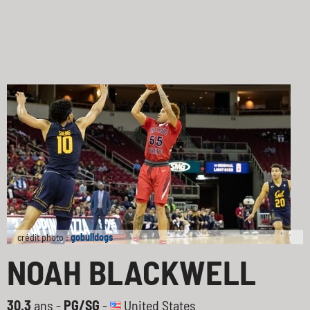
crédit photo :
gobulldogs
NOAH BLACKWELL
30.3
ans -
PG/SG
-
United States