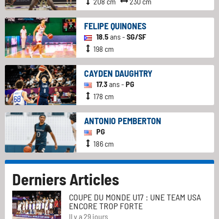
208 cm
230 cm
FELIPE QUINONES
18.5
ans -
SG/SF
198 cm
CAYDEN DAUGHTRY
17.3
ans -
PG
178 cm
ANTONIO PEMBERTON
PG
186 cm
Derniers Articles
COUPE DU MONDE U17 : UNE TEAM USA
ENCORE TROP FORTE
Il y a 29 jours