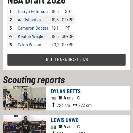
1
Darryn Peterson
19.6
SG
2
AJ Dybantsa
19.5
SF/PF
3
Cameron Boozer
19.1
PF
4
Keaton Wagler
19.5
SG/SF
5
Caleb Wilson
20.1
SF/PF
TOUT LE NBA DRAFT 2026
Scouting reports
DYLAN BETTS
16.4
ans -
C
223 cm
223 cm
LEWIS UVWO
18.4
ans -
C