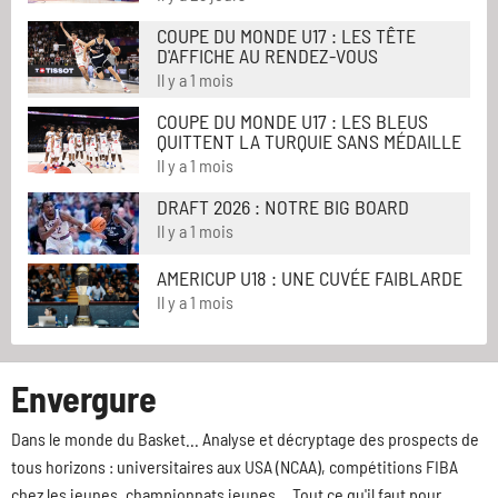
COUPE DU MONDE U17 : LES TÊTE
D'AFFICHE AU RENDEZ-VOUS
Il y a 1 mois
COUPE DU MONDE U17 : LES BLEUS
QUITTENT LA TURQUIE SANS MÉDAILLE
Il y a 1 mois
DRAFT 2026 : NOTRE BIG BOARD
Il y a 1 mois
AMERICUP U18 : UNE CUVÉE FAIBLARDE
Il y a 1 mois
Envergure
Dans le monde du Basket... Analyse et décryptage des prospects de
tous horizons : universitaires aux USA (NCAA), compétitions FIBA
chez les jeunes, championnats jeunes... Tout ce qu'il faut pour