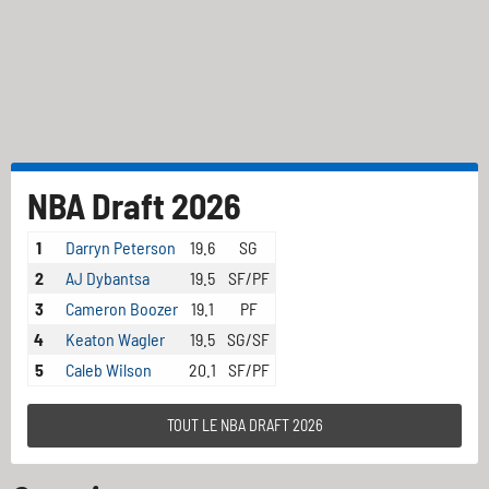
NBA Draft 2026
1
Darryn Peterson
19.6
SG
2
AJ Dybantsa
19.5
SF/PF
3
Cameron Boozer
19.1
PF
4
Keaton Wagler
19.5
SG/SF
5
Caleb Wilson
20.1
SF/PF
TOUT LE NBA DRAFT 2026