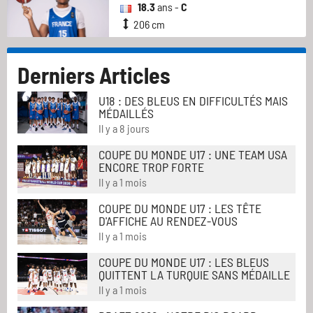
18.3
ans -
C
206 cm
Derniers Articles
U18 : DES BLEUS EN DIFFICULTÉS MAIS
MÉDAILLÉS
Il y a 8 jours
COUPE DU MONDE U17 : UNE TEAM USA
ENCORE TROP FORTE
Il y a 1 mois
COUPE DU MONDE U17 : LES TÊTE
D'AFFICHE AU RENDEZ-VOUS
Il y a 1 mois
COUPE DU MONDE U17 : LES BLEUS
QUITTENT LA TURQUIE SANS MÉDAILLE
Il y a 1 mois