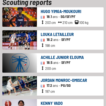
Scouting reports
HUGO YIMGA-MOUKOURI
18.1
ans -
SG/SF/PF
203 cm
210 cm
100 kg
LOUKA LETAILLEUR
18.2
ans -
SF/PF
198 cm
ACHILLE JUNIOR ELOUMA
18.5
ans -
SF/PF
200 cm
JORDAN MONROC-OMISCAR
17.2
ans -
PG/SG
197 cm
KENNY VADO