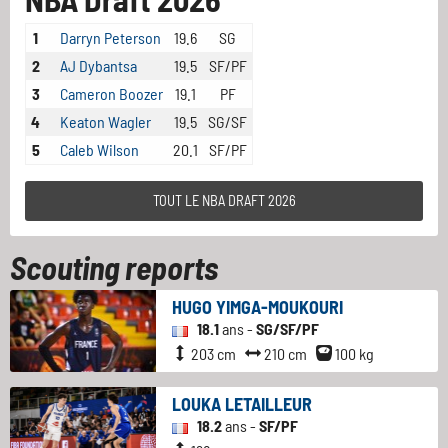
1
Darryn Peterson
19.6
SG
2
AJ Dybantsa
19.5
SF/PF
3
Cameron Boozer
19.1
PF
4
Keaton Wagler
19.5
SG/SF
5
Caleb Wilson
20.1
SF/PF
TOUT LE NBA DRAFT 2026
Scouting reports
HUGO YIMGA-MOUKOURI
18.1
ans -
SG/SF/PF
203 cm
210 cm
100 kg
LOUKA LETAILLEUR
18.2
ans -
SF/PF