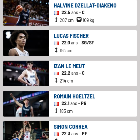
HALVINE DZELLAT-DIAKENO
22.5
ans -
C
207 cm
109 kg
LUCAS FISCHER
22.0
ans -
SG/SF
193 cm
IZAN LE MEUT
22.2
ans -
C
214 cm
ROMAIN HOELTZEL
22.1
ans -
PG
183 cm
SIMON CORREA
22.3
ans -
PF