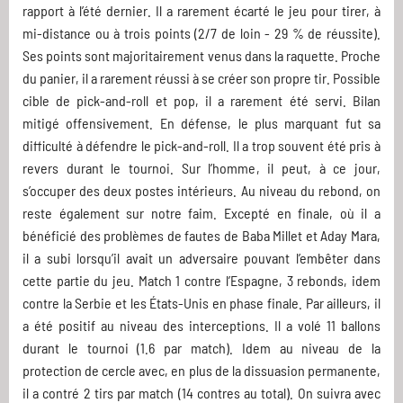
rapport à l’été dernier. Il a rarement écarté le jeu pour tirer, à
mi-distance ou à trois points (2/7 de loin - 29 % de réussite).
Ses points sont majoritairement venus dans la raquette. Proche
du panier, il a rarement réussi à se créer son propre tir. Possible
cible de pick-and-roll et pop, il a rarement été servi. Bilan
mitigé offensivement. En défense, le plus marquant fut sa
difficulté à défendre le pick-and-roll. Il a trop souvent été pris à
revers durant le tournoi. Sur l’homme, il peut, à ce jour,
s’occuper des deux postes intérieurs. Au niveau du rebond, on
reste également sur notre faim. Excepté en finale, où il a
bénéficié des problèmes de fautes de Baba Millet et Aday Mara,
il a subi lorsqu’il avait un adversaire pouvant l’embêter dans
cette partie du jeu. Match 1 contre l’Espagne, 3 rebonds, idem
contre la Serbie et les États-Unis en phase finale. Par ailleurs, il
a été positif au niveau des interceptions. Il a volé 11 ballons
durant le tournoi (1.6 par match). Idem au niveau de la
protection de cercle avec, en plus de la dissuasion permanente,
il a contré 2 tirs par match (14 contres au total). On suivra avec