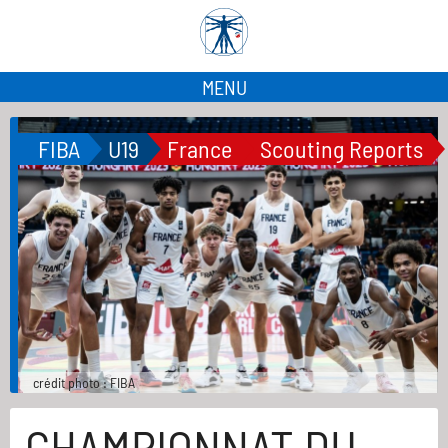
MENU
FIBA
U19
France
Scouting Reports
crédit photo : FIBA
CHAMPIONNAT DU