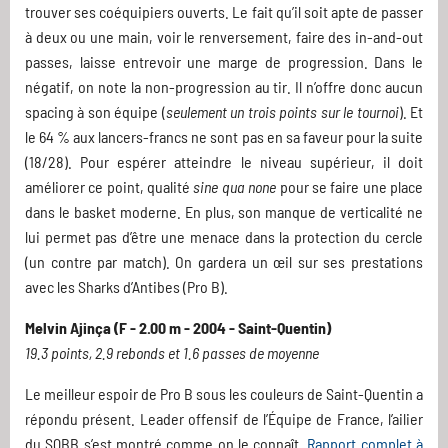
trouver ses coéquipiers ouverts. Le fait qu’il soit apte de passer
à deux ou une main, voir le renversement, faire des in-and-out
passes, laisse entrevoir une marge de progression. Dans le
négatif, on note la non-progression au tir. Il n’offre donc aucun
spacing à son équipe (
seulement un trois points sur le tournoi
). Et
le 64 % aux lancers-francs ne sont pas en sa faveur pour la suite
(18/28). Pour espérer atteindre le niveau supérieur, il doit
améliorer ce point, qualité
sine qua none
pour se faire une place
dans le basket moderne. En plus, son manque de verticalité ne
lui permet pas d’être une menace dans la protection du cercle
(un contre par match). On gardera un œil sur ses prestations
avec les Sharks d’Antibes (Pro B).
Melvin Ajinça (F - 2.00 m - 2004 - Saint-Quentin)
19.3 points, 2.9 rebonds et 1.6 passes de moyenne
Le meilleur espoir de Pro B sous les couleurs de Saint-Quentin a
répondu présent. Leader offensif de l’Équipe de France, l’ailier
du SQBB s’est montré comme on le connaît.
Rapport complet à