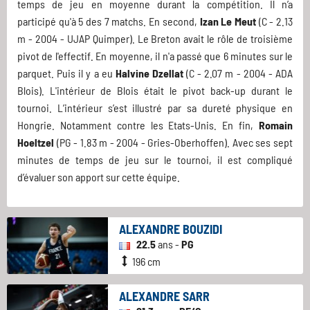
temps de jeu en moyenne durant la compétition. Il n’a
participé qu'à 5 des 7 matchs. En second,
Izan Le Meut
(C - 2.13
m - 2004 - UJAP Quimper). Le Breton avait le rôle de troisième
pivot de l'effectif. En moyenne, il n'a passé que 6 minutes sur le
parquet. Puis il y a eu
Halvine Dzellat
(C - 2.07 m - 2004 - ADA
Blois). L'intérieur de Blois était le pivot back-up durant le
tournoi. L’intérieur s’est illustré par sa dureté physique en
Hongrie. Notamment contre les Etats-Unis. En fin,
Romain
Hoeltzel
(PG - 1.83 m - 2004 - Gries-Oberhoffen). Avec ses sept
minutes de temps de jeu sur le tournoi, il est compliqué
d’évaluer son apport sur cette équipe.
ALEXANDRE BOUZIDI
22.5
ans -
PG
196 cm
ALEXANDRE SARR