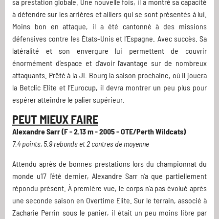
sa prestation globale. Une nouvelle fois, il a montré sa capacité
à défendre sur les arrières et ailiers qui se sont présentés à lui.
Moins bon en attaque, il a été cantonné à des missions
défensives contre les États-Unis et l’Espagne. Avec succès. Sa
latéralité et son envergure lui permettent de couvrir
énormément d’espace et d’avoir l’avantage sur de nombreux
attaquants. Prêté à la JL Bourg la saison prochaine, où il jouera
la Betclic Elite et l’Eurocup, il devra montrer un peu plus pour
espérer atteindre le palier supérieur.
PEUT MIEUX FAIRE
Alexandre Sarr (F - 2.13 m - 2005 - OTE/Perth Wildcats)
7.4 points, 5.9 rebonds et 2 contres de moyenne
Attendu après de bonnes prestations lors du championnat du
monde u17 l’été dernier, Alexandre Sarr n’a que partiellement
répondu présent. À première vue, le corps n’a pas évolué après
une seconde saison en Overtime Elite. Sur le terrain, associé à
Zacharie Perrin sous le panier, il était un peu moins libre par