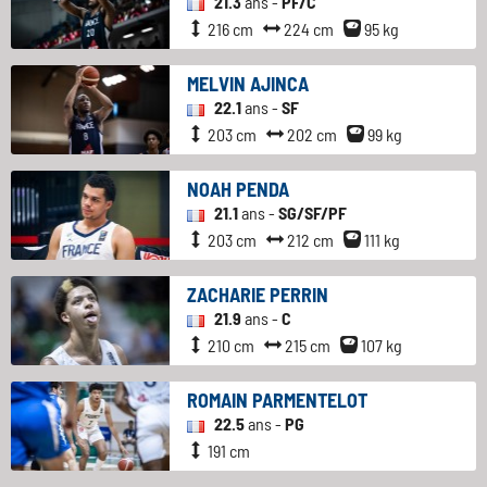
21.3
ans -
PF/C
216 cm
224 cm
95 kg
MELVIN AJINCA
22.1
ans -
SF
203 cm
202 cm
99 kg
NOAH PENDA
21.1
ans -
SG/SF/PF
203 cm
212 cm
111 kg
ZACHARIE PERRIN
21.9
ans -
C
210 cm
215 cm
107 kg
ROMAIN PARMENTELOT
22.5
ans -
PG
191 cm