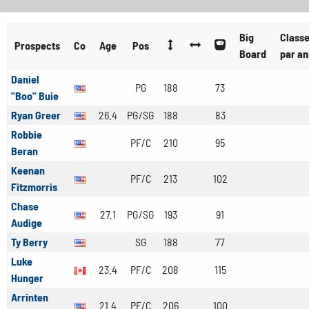
Big
Class
Prospects
Co
Age
Pos
Board
par a
Daniel
PG
188
73
"Boo" Buie
Ryan Greer
26.4
PG/SG
188
83
Robbie
PF/C
210
95
Beran
Keenan
PF/C
213
102
Fitzmorris
Chase
27.1
PG/SG
193
91
Audige
Ty Berry
SG
188
77
Luke
23.4
PF/C
208
115
Hunger
Arrinten
21.4
PF/C
206
100