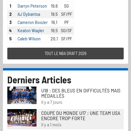
1
Darryn Peterson
19.6
SG
2
AJ Dybantsa
19.5
SF/PF
3
Cameron Boozer
19.1
PF
4
Keaton Wagler
19.5
SG/SF
5
Caleb Wilson
20.1
SF/PF
TOUT LE NBA DRAFT 2026
Derniers Articles
U18 : DES BLEUS EN DIFFICULTÉS MAIS
MÉDAILLÉS
Il y a 7 jours
COUPE DU MONDE U17 : UNE TEAM USA
ENCORE TROP FORTE
Il y a 1 mois