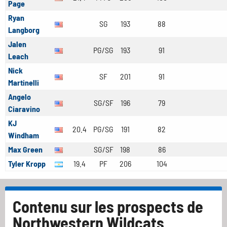
Page
Ryan
SG
193
88
Langborg
Jalen
PG/SG
193
91
Leach
Nick
SF
201
91
Martinelli
Angelo
SG/SF
196
79
Ciaravino
KJ
20.4
PG/SG
191
82
Windham
Max Green
SG/SF
198
86
Tyler Kropp
19.4
PF
206
104
Contenu sur les prospects de
Northwestern Wildcats