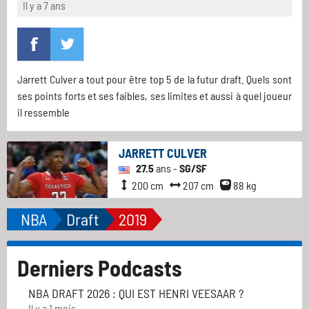
Il y a 7 ans
Jarrett Culver a tout pour être top 5 de la futur draft. Quels sont
ses points forts et ses faibles, ses limites et aussi à quel joueur
il ressemble
JARRETT CULVER
27.5
ans -
SG/SF
200 cm
207 cm
88 kg
NBA
Draft
2019
Derniers Podcasts
NBA DRAFT 2026 : QUI EST HENRI VEESAAR ?
Il y a 1 mois