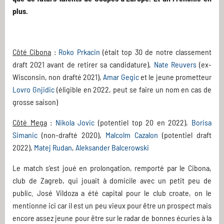
plus.
Côté Cibona
:
Roko Prkacin
(était top 30 de notre classement
draft 2021 avant de retirer sa candidature),
Nate Reuvers
(ex-
Wisconsin, non drafté 2021),
Amar Gegic
et le jeune prometteur
Lovro Gnjidic
(éligible en 2022, peut se faire un nom en cas de
grosse saison)
Côté Mega
:
Nikola Jovic
(potentiel top 20 en 2022),
Borisa
Simanic
(non-drafté 2020),
Malcolm Cazalon
(potentiel draft
2022),
Matej Rudan
,
Aleksander Balcerowski
Le match s'est joué en prolongation, remporté par le Cibona,
club de Zagreb, qui jouait à domicile avec un petit peu de
public. José Vildoza a été capital pour le club croate, on le
mentionne ici car il est un peu vieux pour être un prospect mais
encore assez jeune pour être sur le radar de bonnes écuries à la