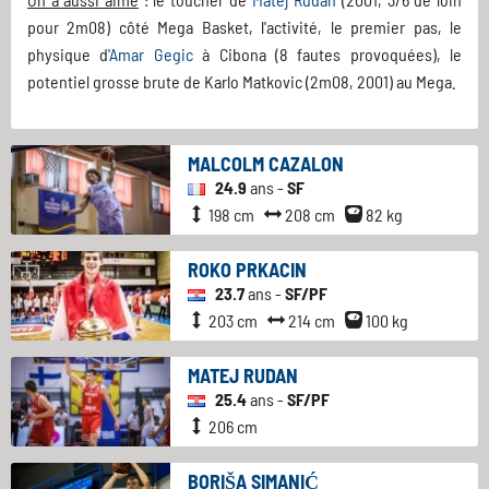
pour 2m08) côté Mega Basket, l'activité, le premier pas, le
physique d'
Amar Gegic
à Cibona (8 fautes provoquées), le
potentiel grosse brute de Karlo Matkovic (2m08, 2001) au Mega.
MALCOLM CAZALON
24.9
ans -
SF
198 cm
208 cm
82 kg
ROKO PRKACIN
23.7
ans -
SF/PF
203 cm
214 cm
100 kg
MATEJ RUDAN
25.4
ans -
SF/PF
206 cm
BORIŠA SIMANIĆ