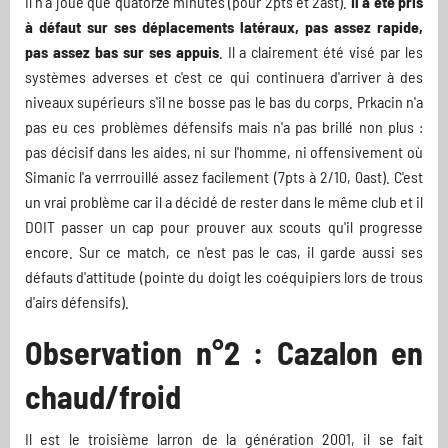
il n'a joué que quatorze minutes (pour 2pts et 2ast).
Il a été pris
à défaut sur ses déplacements latéraux, pas assez rapide,
pas assez bas sur ses appuis
. Il a clairement été visé par les
systèmes adverses et c'est ce qui continuera d'arriver à des
niveaux supérieurs s'il ne bosse pas le bas du corps. Prkacin n'a
pas eu ces problèmes défensifs mais n'a pas brillé non plus :
pas décisif dans les aides, ni sur l'homme, ni offensivement où
Simanic l'a verrrouillé assez facilement (7pts à 2/10, 0ast). C'est
un vrai problème car il a décidé de rester dans le même club et il
DOIT passer un cap pour prouver aux scouts qu'il progresse
encore. Sur ce match, ce n'est pas le cas, il garde aussi ses
défauts d'attitude (pointe du doigt les coéquipiers lors de trous
d'airs défensifs).
Observation n°2 : Cazalon en
chaud/froid
Il est le troisième larron de la génération 2001, il se fait