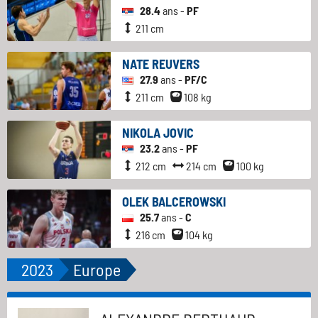
28.4
ans -
PF
211 cm
NATE REUVERS
27.9
ans -
PF/C
211 cm
108 kg
NIKOLA JOVIC
23.2
ans -
PF
212 cm
214 cm
100 kg
OLEK BALCEROWSKI
25.7
ans -
C
216 cm
104 kg
2023
Europe