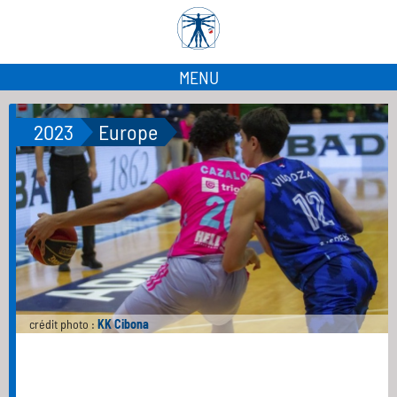
MENU
2023
Europe
crédit photo :
KK Cibona