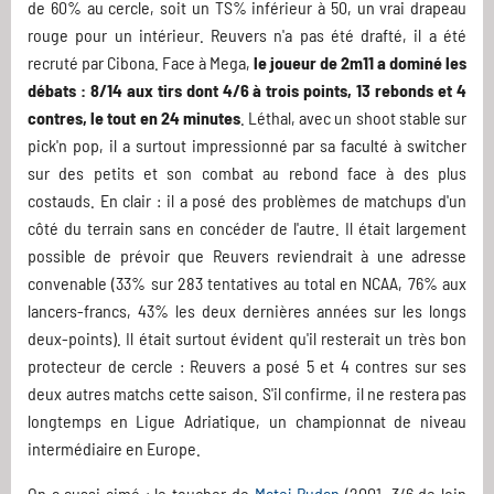
de 60% au cercle, soit un TS% inférieur à 50, un vrai drapeau
rouge pour un intérieur. Reuvers n'a pas été drafté, il a été
recruté par Cibona. Face à Mega,
le joueur de 2m11 a dominé les
débats : 8/14 aux tirs dont 4/6 à trois points, 13 rebonds et 4
contres, le tout en 24 minutes
. Léthal, avec un shoot stable sur
pick'n pop, il a surtout impressionné par sa faculté à switcher
sur des petits et son combat au rebond face à des plus
costauds. En clair : il a posé des problèmes de matchups d'un
côté du terrain sans en concéder de l'autre. Il était largement
possible de prévoir que Reuvers reviendrait à une adresse
convenable (33% sur 283 tentatives au total en NCAA, 76% aux
lancers-francs, 43% les deux dernières années sur les longs
deux-points). Il était surtout évident qu'il resterait un très bon
protecteur de cercle : Reuvers a posé 5 et 4 contres sur ses
deux autres matchs cette saison. S'il confirme, il ne restera pas
longtemps en Ligue Adriatique, un championnat de niveau
intermédiaire en Europe.
On a aussi aimé
: le toucher de
Matej Rudan
(2001, 3/6 de loin