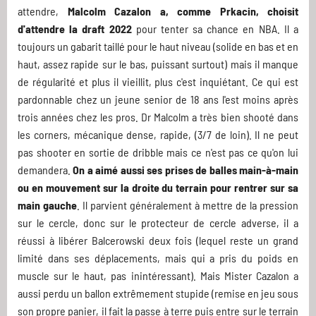
attendre,
Malcolm Cazalon a, comme Prkacin, choisit
d'attendre la draft 2022
pour tenter sa chance en NBA. Il a
toujours un gabarit taillé pour le haut niveau (solide en bas et en
haut, assez rapide sur le bas, puissant surtout) mais il manque
de régularité et plus il vieillit, plus c'est inquiétant. Ce qui est
pardonnable chez un jeune senior de 18 ans l'est moins après
trois années chez les pros. Dr Malcolm a très bien shooté dans
les corners, mécanique dense, rapide, (3/7 de loin). Il ne peut
pas shooter en sortie de dribble mais ce n'est pas ce qu'on lui
demandera.
On a aimé aussi ses prises de balles main-à-main
ou en mouvement sur la droite du terrain pour rentrer sur sa
main gauche
. Il parvient généralement à mettre de la pression
sur le cercle, donc sur le protecteur de cercle adverse, il a
réussi à libérer Balcerowski deux fois (lequel reste un grand
limité dans ses déplacements, mais qui a pris du poids en
muscle sur le haut, pas inintéressant). Mais Mister Cazalon a
aussi perdu un ballon extrêmement stupide (remise en jeu sous
son propre panier, il fait la passe à terre puis entre sur le terrain