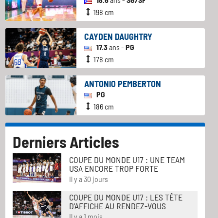
198 cm
CAYDEN DAUGHTRY
17.3
ans -
PG
178 cm
ANTONIO PEMBERTON
PG
186 cm
Derniers Articles
COUPE DU MONDE U17 : UNE TEAM
USA ENCORE TROP FORTE
Il y a 30 jours
COUPE DU MONDE U17 : LES TÊTE
D'AFFICHE AU RENDEZ-VOUS
Il y a 1 mois