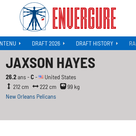
ENVERGURE
NTENU
DRAFT 2026
DRAFT HISTORY
RA
JAXSON HAYES
26.2
ans -
C
-
United States
212 cm
222 cm
99 kg
New Orleans Pelicans