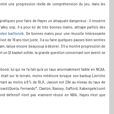
 montré une progression réelle de compréhension du jeu, dans les
i pratiques pour faire de Hayes un attaquant dangereux : il resserre
alley oop. Il a pour lui de très bonnes mains, attrape parfois des
selon barttorvik
. De bonnes mains pour une réussite intéressante
vot de 19 ans tout juste. Il a su faire quelques passes bien senties
ain, laisse encore beaucoup à désirer. S'il a montré progression de
 et un QI basket solide, la grande question concernant son avenir se
rebond, lui qui ne l'a fait qu'à un taux anormalement faible en NCAA.
il était sur le terrain, moins médiocre lorsque son backup (Jericho
08 étant au moins à 8% de BLK, Jaxson est 29e au niveau du taux de
Board (Queta, Fernando*, Claxton, Bassey, Gafford, Kabengele) sont
bond défensif n'ont pas vraiment réussi en NBA. Hayes n'est que