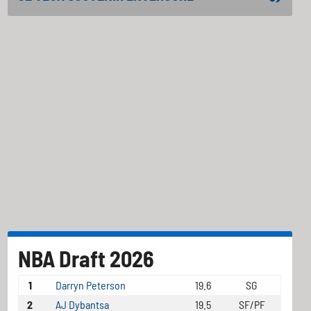
NBA Draft 2026
1
Darryn Peterson
19.6
SG
2
AJ Dybantsa
19.5
SF/PF