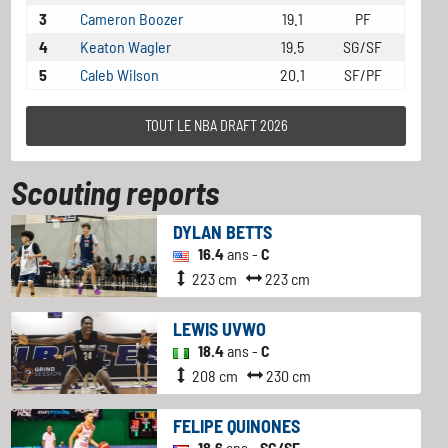
3
Cameron Boozer
19.1
PF
4
Keaton Wagler
19.5
SG/SF
5
Caleb Wilson
20.1
SF/PF
TOUT LE NBA DRAFT 2026
Scouting reports
DYLAN BETTS
16.4
ans -
C
223 cm
223 cm
LEWIS UVWO
18.4
ans -
C
208 cm
230 cm
FELIPE QUINONES
18.6
ans -
SG/SF