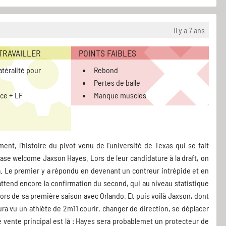
Il y a 7 ans
 TRAVAILLER
POINTS FAIBLES
téralité pour
Rebond
Pertes de balle
ce + LF
Manque muscles
nt, l'histoire du pivot venu de l'université de Texas qui se fait
ease welcome Jaxson Hayes. Lors de leur candidature à la draft, on
ba. Le premier y a répondu en devenant un contreur intrépide et en
ttend encore la confirmation du second, qui au niveau statistique
 lors de sa première saison avec Orlando. Et puis voilà Jaxson, dont
a vu un athlète de 2m11 courir, changer de direction, se déplacer
e vente principal est là : Hayes sera probablemet un protecteur de