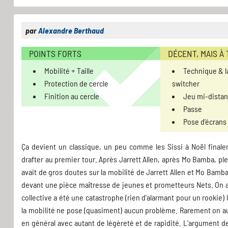
par
Alexandre Berthaud
POINTS FORTS
DÉCENT, MAIS À
Mobilité + Taille
Technique & la
Protection de cercle
switcher
Finition au cercle
Jeu mi-distan
Passe
Pose d'écrans
Ça devient un classique, un peu comme les Sissi à Noël finaleme
drafter au premier tour. Après Jarrett Allen, après Mo Bamba, pl
avait de gros doutes sur la mobilité de Jarrett Allen et Mo Bam
devant une pièce maîtresse de jeunes et prometteurs Nets. On a
collective a été une catastrophe (rien d'alarmant pour un rookie)
la mobilité ne pose (quasiment) aucun problème. Rarement on aur
en général avec autant de légèreté et de rapidité. L'argument d