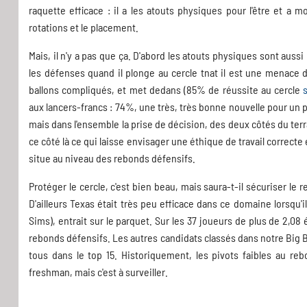
raquette efficace : il a les atouts physiques pour l'être et a
rotations et le placement.
Mais, il n'y a pas que ça. D'abord les atouts physiques sont auss
les défenses quand il plonge au cercle tnat il est une menace d'
ballons compliqués, et met dedans (85% de réussite au cercle
aux lancers-francs : 74%, une très, très bonne nouvelle pour un pi
mais dans l'ensemble la prise de décision, des deux côtés du terr
ce côté là ce qui laisse envisager une éthique de travail correcte
situe au niveau des rebonds défensifs.
Protéger le cercle, c'est bien beau, mais saura-t-il sécuriser le 
D'ailleurs Texas était très peu efficace dans ce domaine lorsqu'
Sims), entrait sur le parquet. Sur les 37 joueurs de plus de 2,
rebonds défensifs. Les autres candidats classés dans notre Big 
tous dans le top 15. Historiquement, les pivots faibles au re
freshman, mais c'est à surveiller.