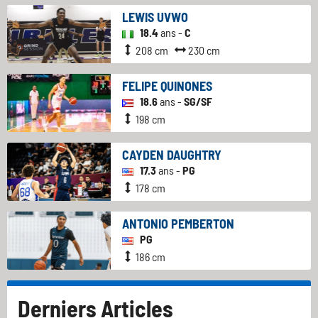
LEWIS UVWO
18.4
ans -
C
208 cm
230 cm
FELIPE QUINONES
18.6
ans -
SG/SF
198 cm
CAYDEN DAUGHTRY
17.3
ans -
PG
178 cm
ANTONIO PEMBERTON
PG
186 cm
Derniers Articles