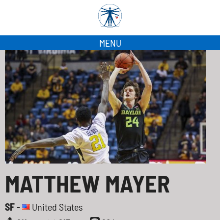
MENU
MATTHEW MAYER
SF
-
United States