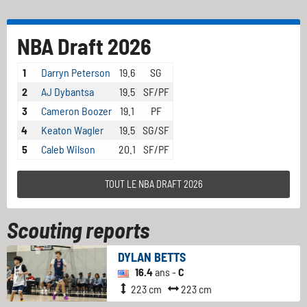
NBA Draft 2026
1
Darryn Peterson
19.6
SG
2
AJ Dybantsa
19.5
SF/PF
3
Cameron Boozer
19.1
PF
4
Keaton Wagler
19.5
SG/SF
5
Caleb Wilson
20.1
SF/PF
TOUT LE NBA DRAFT 2026
Scouting reports
DYLAN BETTS
16.4
ans -
C
223 cm
223 cm