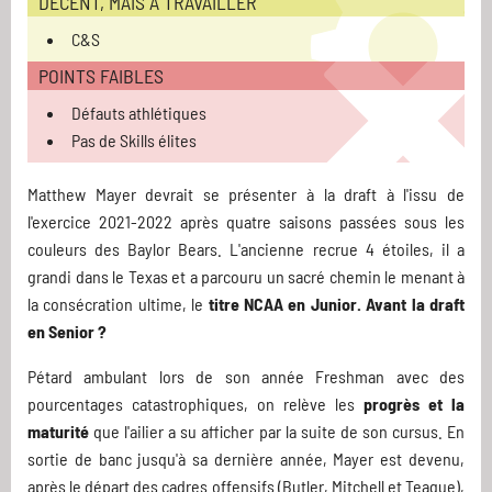
DÉCENT, MAIS À TRAVAILLER
C&S
POINTS FAIBLES
Défauts athlétiques
Pas de Skills élites
Matthew Mayer devrait se présenter à la draft à l'issu de
l'exercice 2021-2022 après quatre saisons passées sous les
couleurs des Baylor Bears. L'ancienne recrue 4 étoiles, il a
grandi dans le Texas et a parcouru un sacré chemin le menant à
la consécration ultime, le
titre NCAA en Junior. Avant la draft
en Senior ?
Pétard ambulant lors de son année Freshman avec des
pourcentages catastrophiques, on relève les
progrès et la
maturité
que l'ailier a su afficher par la suite de son cursus. En
sortie de banc jusqu'à sa dernière année, Mayer est devenu,
après le départ des cadres offensifs (Butler, Mitchell et Teague),