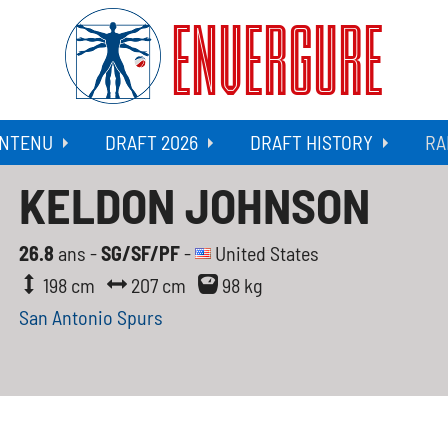
ENVERGURE
NTENU
DRAFT 2026
DRAFT HISTORY
RA
KELDON JOHNSON
26.8
ans -
SG/SF/PF
-
United States
198 cm
207 cm
98 kg
San Antonio Spurs