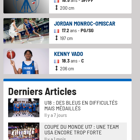
200 cm
JORDAN MONROC-OMISCAR
17.2
ans -
PG/SG
197 cm
KENNY VADO
18.3
ans -
C
206 cm
Derniers Articles
U18 : DES BLEUS EN DIFFICULTÉS
MAIS MÉDAILLÉS
Il y a 7 jours
COUPE DU MONDE U17 : UNE TEAM
USA ENCORE TROP FORTE
Il y a 1 mois