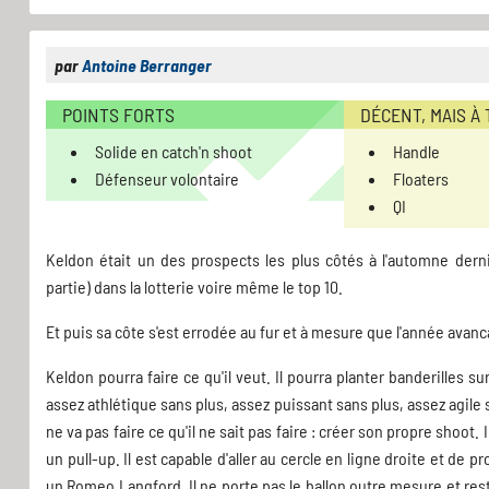
par
Antoine Berranger
POINTS FORTS
DÉCENT, MAIS À
Solide en catch'n shoot
Handle
Défenseur volontaire
Floaters
QI
Keldon était un des prospects les plus côtés à l'automne derni
partie) dans la lotterie voire même le top 10.
Et puis sa côte s'est errodée au fur et à mesure que l'année avanc
Keldon pourra faire ce qu'il veut. Il pourra planter banderilles s
assez athlétique sans plus, assez puissant sans plus, assez agile san
ne va pas faire ce qu'il ne sait pas faire : créer son propre shoot.
un pull-up. Il est capable d'aller au cercle en ligne droite et de 
un Romeo Langford. Il ne porte pas le ballon outre mesure et res