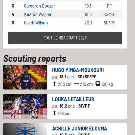
3
Cameron Boozer
19.1
PF
4
Keaton Wagler
19.5
SG/SF
5
Caleb Wilson
20.1
SF/PF
TOUT LE NBA DRAFT 2026
Scouting reports
HUGO YIMGA-MOUKOURI
18.1
ans -
SG/SF/PF
203 cm
210 cm
100 kg
LOUKA LETAILLEUR
18.2
ans -
SF/PF
198 cm
ACHILLE JUNIOR ELOUMA
18.5
ans -
SF/PF