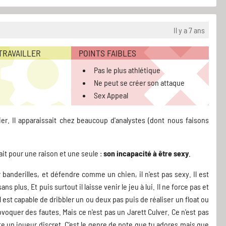
Il y a 7 ans
 TRAVAILLER
POINTS FAIBLES
Pas le plus athlétique
Ne peut se créer son attaque
Sex Appeal
er. Il apparaissait chez beaucoup d'analystes (dont nous faisons
ait pour une raison et une seule :
son incapacité à être sexy
.
ur banderilles, et défendre comme un chien, il n'est pas sexy. Il est
s plus. Et puis surtout il laisse venir le jeu à lui. Il ne force pas et
 Il est capable de dribbler un ou deux pas puis de réaliser un float ou
provoquer des fautes. Mais ce n'est pas un Jarett Culver. Ce n'est pas
te un joueur discret. C'est le genre de pote que tu adores mais que