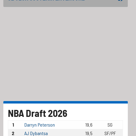
NBA Draft 2026
1
Darryn Peterson
19.6
SG
2
AJ Dybantsa
19.5
SF/PF