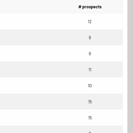
# prospects
12
9
9
11
10
15
15