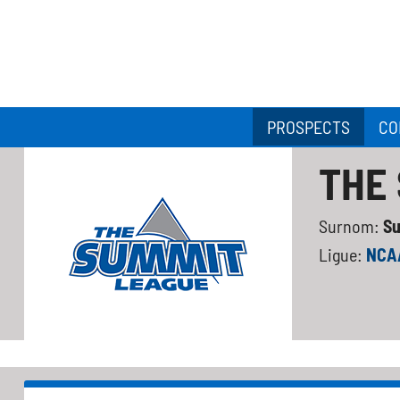
PROSPECTS
CO
THE
Surnom:
S
Ligue:
NCAA