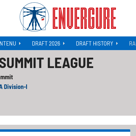
ENVERGURE
NTENU
DRAFT 2026
DRAFT HISTORY
RA
 SUMMIT LEAGUE
ummit
 Division-I