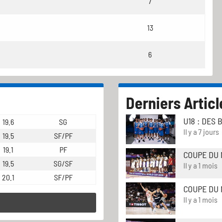
7
13
6
Derniers Articl
U18 : DES
19.6
SG
Il y a 7 jours
19.5
SF/PF
19.1
PF
COUPE DU 
19.5
SG/SF
Il y a 1 mois
20.1
SF/PF
COUPE DU 
Il y a 1 mois