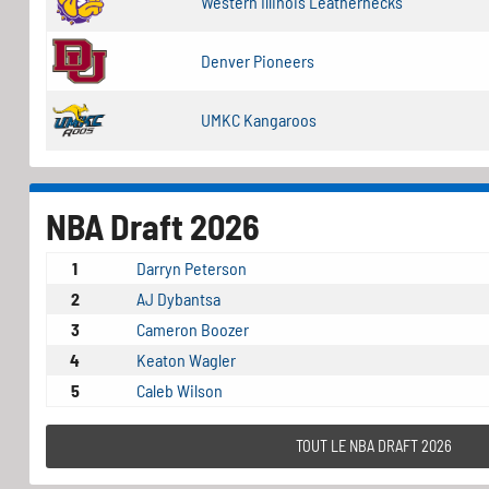
Western Illinois Leathernecks
Denver Pioneers
UMKC Kangaroos
NBA Draft 2026
1
Darryn Peterson
2
AJ Dybantsa
3
Cameron Boozer
4
Keaton Wagler
5
Caleb Wilson
TOUT LE NBA DRAFT 2026