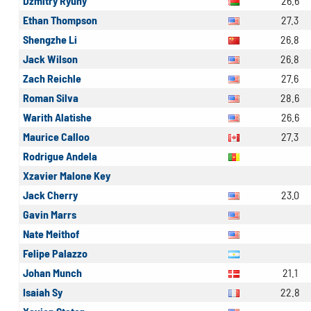
Dzmitry Ryuny
26.6
Ethan Thompson
27.3
Shengzhe Li
26.8
Jack Wilson
26.8
Zach Reichle
27.6
Roman Silva
28.6
Warith Alatishe
26.6
Maurice Calloo
27.3
Rodrigue Andela
Xzavier Malone Key
Jack Cherry
23.0
Gavin Marrs
Nate Meithof
Felipe Palazzo
Johan Munch
21.1
Isaiah Sy
22.8