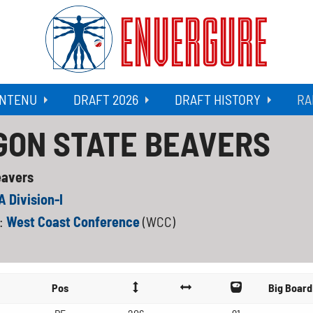
ENVERGURE
NTENU
DRAFT 2026
DRAFT HISTORY
RA
GON STATE BEAVERS
eavers
 Division-I
:
West Coast Conference
(WCC)
Pos
Big Board