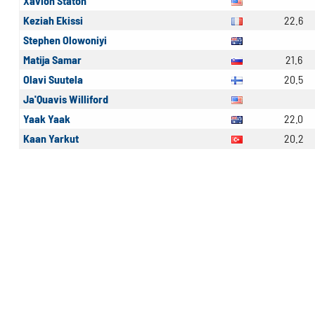
Xavion Staton
Keziah Ekissi
22.6
Stephen Olowoniyi
Matija Samar
21.6
Olavi Suutela
20.5
Ja'Quavis Williford
Yaak Yaak
22.0
Kaan Yarkut
20.2