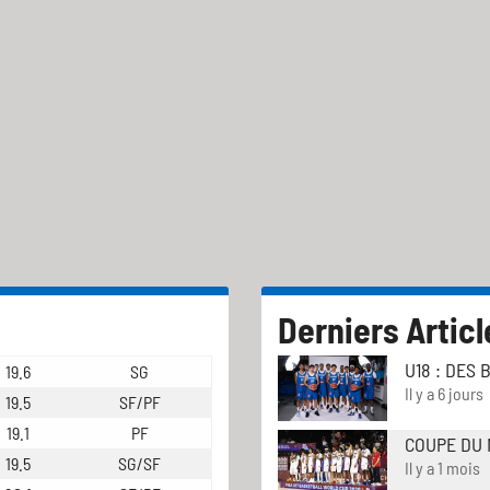
Derniers Articl
U18 : DES
19.6
SG
Il y a 6 jours
19.5
SF/PF
19.1
PF
COUPE DU 
19.5
SG/SF
Il y a 1 mois