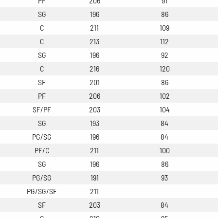
PF
206
91
SG
196
86
C
211
109
C
213
112
SG
196
92
C
216
120
SF
201
86
PF
206
102
SF/PF
203
104
SG
193
84
PG/SG
196
84
PF/C
211
100
SG
196
86
PG/SG
191
93
PG/SG/SF
211
SF
203
84