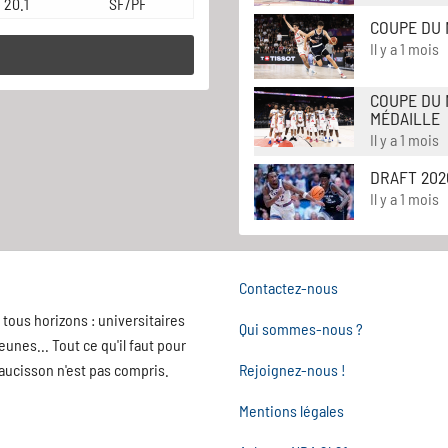
20.1
SF/PF
COUPE DU 
Il y a 1 mois
COUPE DU 
MÉDAILLE
Il y a 1 mois
DRAFT 202
Il y a 1 mois
Contactez-nous
tous horizons : universitaires
Qui sommes-nous ?
nes... Tout ce qu'il faut pour
saucisson n'est pas compris.
Rejoignez-nous !
Mentions légales