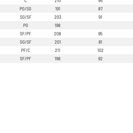
C
210
95
PG/SG
191
87
SG/SF
203
91
PG
198
SF/PF
208
95
SG/SF
201
81
PF/C
211
102
SF/PF
198
92