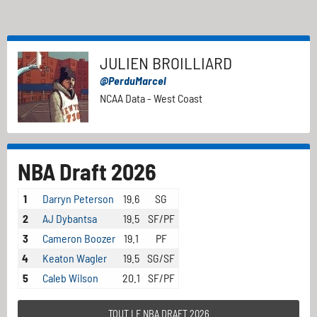
JULIEN BROILLIARD
@PerduMarcel
NCAA Data - West Coast
NBA Draft 2026
1
Darryn Peterson
19.6
SG
2
AJ Dybantsa
19.5
SF/PF
3
Cameron Boozer
19.1
PF
4
Keaton Wagler
19.5
SG/SF
5
Caleb Wilson
20.1
SF/PF
TOUT LE NBA DRAFT 2026