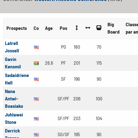
Big
Class
Prospects
Co
Age
Pos
Board
par a
Latrell
PG
180
70
Jossell
Gavin
26.6
PF
201
115
Kensmil
Sadaidriene
SF
196
90
Hall
Nana
Antwi-
SF/PF
206
100
Boasiako
Juhlawei
SF/PF
203
104
Stone
Derrick
SG/SF
195
90
Tezeno