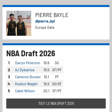
PIERRE BAYLE
@pierre_byl
Europe Data
NBA Draft 2026
1
Darryn Peterson
19.6
SG
2
AJ Dybantsa
19.5
SF/PF
3
Cameron Boozer
19.1
PF
4
Keaton Wagler
19.5
SG/SF
5
Caleb Wilson
20.1
SF/PF
TOUT LE NBA DRAFT 2026