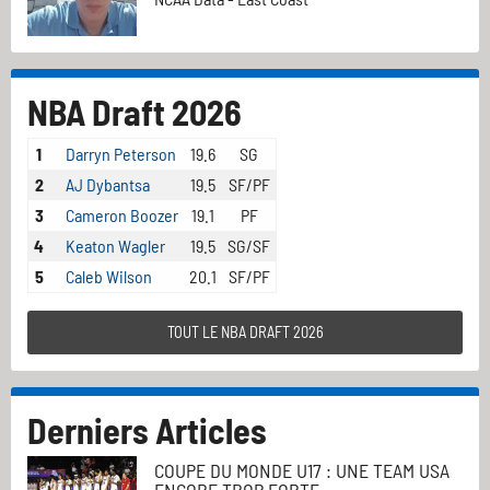
NBA Draft 2026
1
Darryn Peterson
19.6
SG
2
AJ Dybantsa
19.5
SF/PF
3
Cameron Boozer
19.1
PF
4
Keaton Wagler
19.5
SG/SF
5
Caleb Wilson
20.1
SF/PF
TOUT LE NBA DRAFT 2026
Derniers Articles
COUPE DU MONDE U17 : UNE TEAM USA