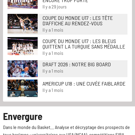
ENCORE TROP FORTE
Il y a 29 jours
COUPE DU MONDE U17 : LES TÊTE
D'AFFICHE AU RENDEZ-VOUS
Il y a 1 mois
COUPE DU MONDE U17 : LES BLEUS
QUITTENT LA TURQUIE SANS MÉDAILLE
Il y a 1 mois
DRAFT 2026 : NOTRE BIG BOARD
Il y a 1 mois
AMERICUP U18 : UNE CUVÉE FAIBLARDE
Il y a 1 mois
Envergure
Dans le monde du Basket... Analyse et décryptage des prospects de
tous horizons : universitaires aux USA (NCAA), compétitions FIBA