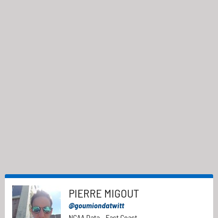
PIERRE MIGOUT
@goumiondatwitt
NCAA Data - East Coast