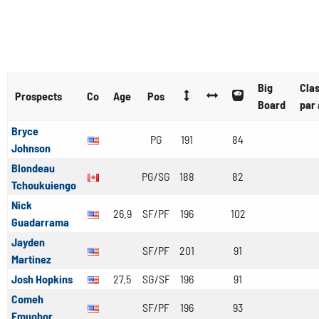
Big
Cla
Prospects
Co
Age
Pos
Board
par
Bryce
PG
191
84
Johnson
Blondeau
PG/SG
188
82
Tchoukuiengo
Nick
26.9
SF/PF
196
102
Guadarrama
Jayden
SF/PF
201
91
Martinez
Josh Hopkins
27.5
SG/SF
196
91
Comeh
SF/PF
196
93
Emuobor