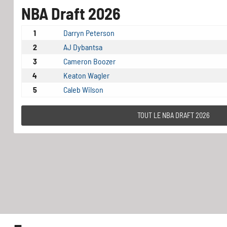
NBA Draft 2026
1
Darryn Peterson
2
AJ Dybantsa
3
Cameron Boozer
4
Keaton Wagler
5
Caleb Wilson
TOUT LE NBA DRAFT 2026