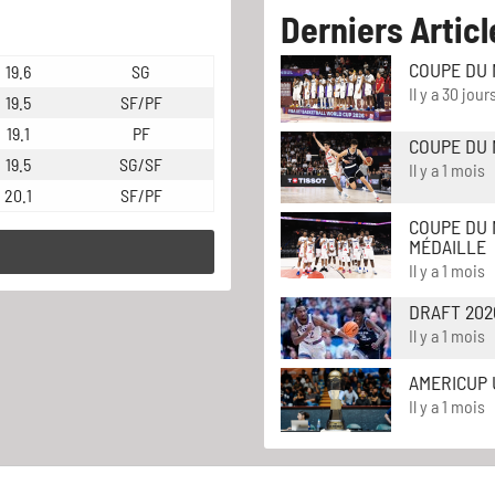
Derniers Articl
COUPE DU 
19.6
SG
Il y a 30 jour
19.5
SF/PF
19.1
PF
COUPE DU 
19.5
SG/SF
Il y a 1 mois
20.1
SF/PF
COUPE DU 
MÉDAILLE
Il y a 1 mois
DRAFT 202
Il y a 1 mois
AMERICUP 
Il y a 1 mois