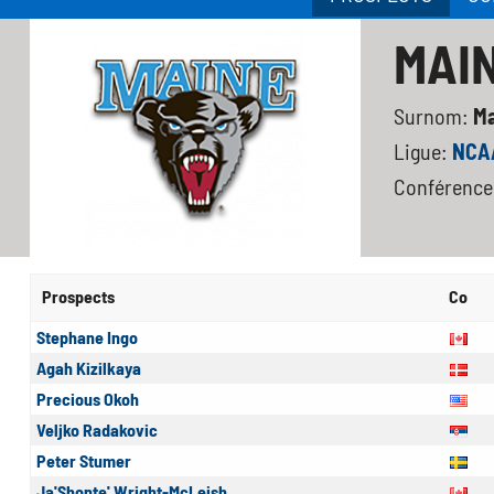
MAI
Surnom:
M
Ligue:
NCAA
Conférence
Prospects
Co
Stephane Ingo
Agah Kizilkaya
Precious Okoh
Veljko Radakovic
Peter Stumer
Ja'Shonte' Wright-McLeish