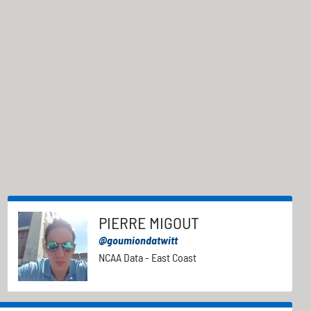
PIERRE MIGOUT
@goumiondatwitt
NCAA Data - East Coast