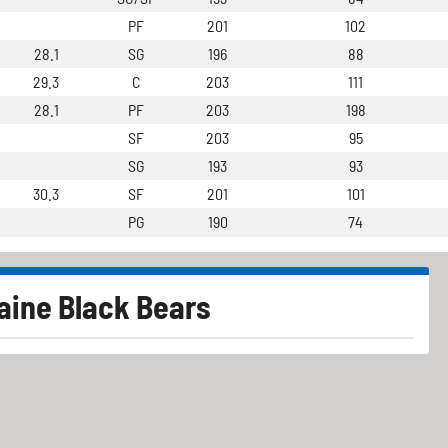
PF
201
102
28.1
SG
196
88
29.3
C
203
111
28.1
PF
203
198
SF
203
95
SG
193
93
30.3
SF
201
101
PG
190
74
aine Black Bears