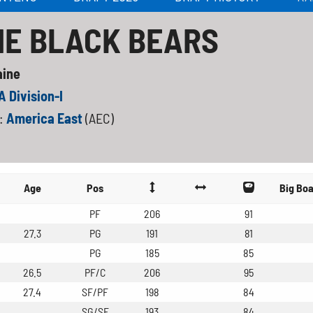
NE BLACK BEARS
aine
 Division-I
:
America East
(AEC)
Age
Pos
Big Bo
PF
206
91
27.3
PG
191
81
PG
185
85
26.5
PF/C
206
95
27.4
SF/PF
198
84
SG/SF
193
84