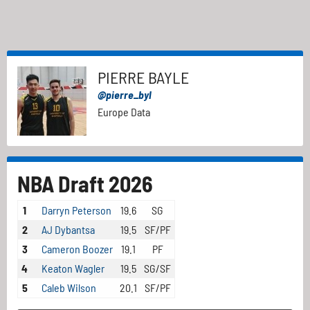
PIERRE BAYLE
@pierre_byl
Europe Data
NBA Draft 2026
1
Darryn Peterson
19.6
SG
2
AJ Dybantsa
19.5
SF/PF
3
Cameron Boozer
19.1
PF
4
Keaton Wagler
19.5
SG/SF
5
Caleb Wilson
20.1
SF/PF