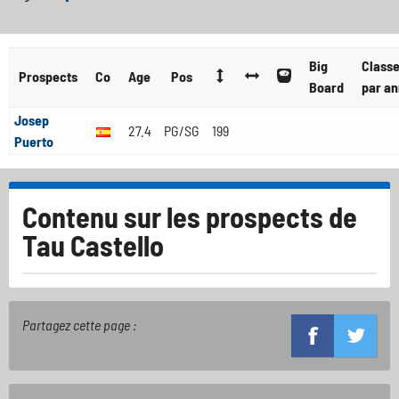
Big
Class
Prospects
Co
Age
Pos
Board
par a
Josep
27.4
PG/SG
199
Puerto
Contenu sur les prospects de
Tau Castello
Partagez cette page :