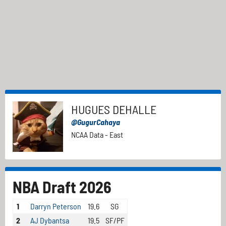
HUGUES DEHALLE
@GugurCahaya
NCAA Data - East
NBA Draft 2026
1
Darryn Peterson
19.6
SG
2
AJ Dybantsa
19.5
SF/PF