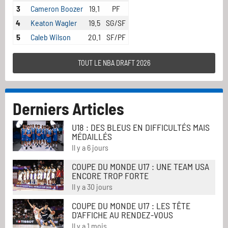
3
Cameron Boozer
19.1
PF
4
Keaton Wagler
19.5
SG/SF
5
Caleb Wilson
20.1
SF/PF
TOUT LE NBA DRAFT 2026
Derniers Articles
U18 : DES BLEUS EN DIFFICULTÉS MAIS
MÉDAILLÉS
Il y a 6 jours
COUPE DU MONDE U17 : UNE TEAM USA
ENCORE TROP FORTE
Il y a 30 jours
COUPE DU MONDE U17 : LES TÊTE
D'AFFICHE AU RENDEZ-VOUS
Il y a 1 mois