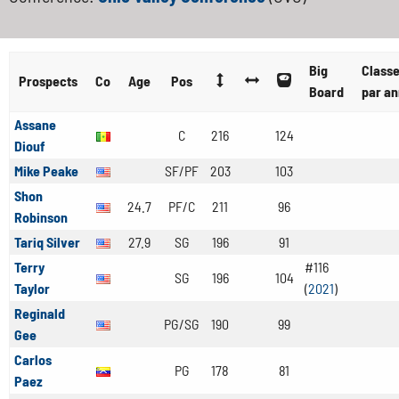
Big
Class
Prospects
Co
Age
Pos
Board
par a
Assane
C
216
124
Diouf
Mike Peake
SF/PF
203
103
Shon
24.7
PF/C
211
96
Robinson
Tariq Silver
27.9
SG
196
91
Terry
#116
SG
196
104
Taylor
(
2021
)
Reginald
PG/SG
190
99
Gee
Carlos
PG
178
81
Paez