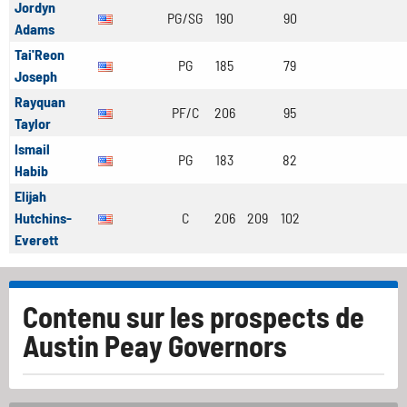
Jordyn
PG/SG
190
90
Adams
Tai'Reon
PG
185
79
Joseph
Rayquan
PF/C
206
95
Taylor
Ismail
PG
183
82
Habib
Elijah
Hutchins-
C
206
209
102
Everett
Contenu sur les prospects de
Austin Peay Governors